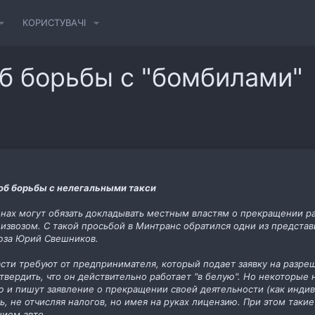
КОРИСТУВАЧІ
б борьбы с "бомбилами"
об борьбы с нелегальными такси
онах могут обязать докладывать местным властям о прекращении 
извозом. С такой просьбой в Минтранс обратился одни из представи
юза Юрий Свешников.
ти требуют от предпринимателя, который подает заявку на разреш
вердить, что он действительно работает "в белую". Но некоторые
ую и пишут заявление о прекращении своей деятельности (как инд
, не отчисляя налогов, но имея на руках лицензию. При этом такие
нием авто.