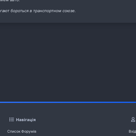
агают бороться в транспортном союзе.
Навігація
Список Форумів
Вхід