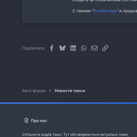
С такими "
бомбилами
" и предл
Facebook
Bluesky
LinkedIn
WhatsApp
E-mail
Посилання
Поділитися:
Авто форум
Новости такси
Про нас
Спільнота водіїв таксі. Тут обговорюються актуальні теми,