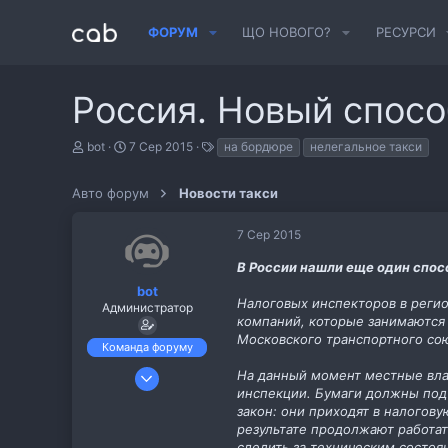
ФОРУМ
ЩО НОВОГО?
РЕСУРСИ
Россия. Новый спосо
А
Д
Т
bot
7 Сер 2015
на бордюре
нелегальное такси
в
а
е
т
т
г
Авто форум
о
а
Новости такси
и
р
с
т
т
7 Сер 2015
е
в
м
о
В России нашли еще один спос
и
р
е
bot
Налоговых инспекторов в реги
н
Администратор
н
компаний, которые занимаются 
я
Московского транспортного со
Команда форуму
6 Лис 2013
На данный момент местные влас
инспекции. Бумаги должны подт
487
закон: они приходят в налогов
11
результате продолжают работать
cab.pp.ua
следить за техническим состоя