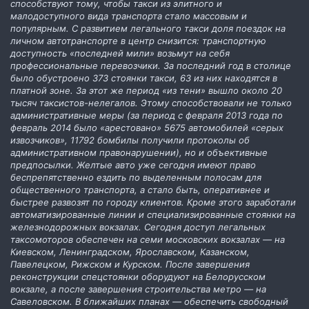
способствуют тому, чтобы такси из элитного и
малодоступного вида транспорта стало массовым и
популярным. С развитием легального такси доля поездок на
личном автотранспорте в центр снизится: транспортную
доступность «последней мили» возьмут на себя
профессиональные перевозчики. За последний год в столице
было обустроено 373 стоянки такси, 63 из них находятся в
платной зоне. За этот же период «из тени» вышло около 20
тысяч таксистов-нелегалов. Этому способствовали не только
административные меры (за период с февраля 2013 года по
февраль 2014 было «арестовано» 5675 автомобилей «серых
извозчиков», 11792 бомбилы получили протоколы об
административном правонарушении), но и объективные
предпосылки. Желтые авто уже сегодня имеют право
беспрепятственно ездить по выделенным полосам для
общественного транспорта, а стало быть, оперативнее и
быстрее развозят по городу клиентов. Кроме этого заработали
автоматизированные линии и специализированные стоянки на
железнодорожных вокзалах. Сегодня доступ легальных
таксомоторов обеспечен на семи московских вокзалах — на
Киевском, Ленинградском, Ярославском, Казанском,
Павелецком, Рижском и Курском. После завершения
реконструкции спецстоянки оборудуют на Белорусском
вокзале, а после завершения строительства метро — на
Савеловском. В ближайших планах — обеспечить свободный