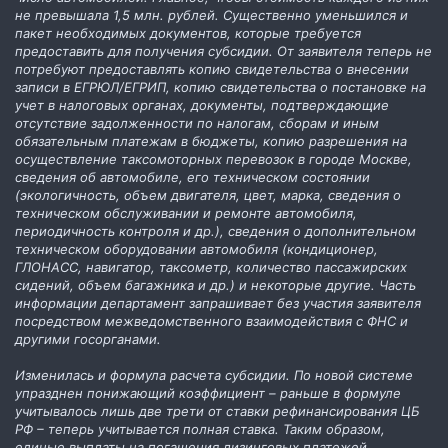
не превышала 1,5 млн. рублей. Существенно уменьшился и
пакет необходимых документов, которые требуется
предоставить для получения субсидии. От заявителя теперь не
потребуют предоставлять копию свидетельства о внесении
записи в ЕГРЮЛ/ЕГРИП, копию свидетельства о постановке на
учет в налоговых органах, документы, подтверждающие
отсутствие задолженности по налогам, сборам и иным
обязательным платежам в бюджеты, копию разрешения на
осуществление таксомоторных перевозок в городе Москве,
сведения об автомобиле, его техническом состоянии
(экологичность, объем двигателя, цвет, марка, сведения о
техническом обслуживании и ремонте автомобиля,
периодичность контроля и др.), сведения о дополнительном
техническом оборудовании автомобиля (кондиционер,
ГЛОНАСС, навигатор, таксометр, количество пассажирских
сидений, объем багажника и др.) и некоторые другие. Часть
информации департамент запрашивает без участия заявителя
посредством межведомственного взаимодействия с ФНС и
другими госорганами.
Изменилась и формула расчета субсидии. По новой системе
упразднен понижающий коэффициент – раньше в формуле
учитывалось лишь две трети от ставки рефинансирования ЦБ
РФ – теперь учитывается полная ставка. Таким образом,
единые выплаты на погашения лизинговых платежей