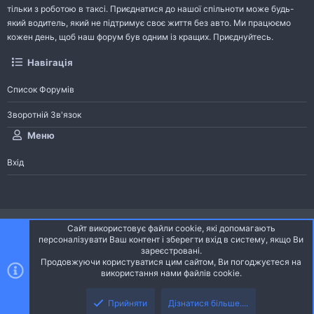
тільки з роботою в таксі. Приєднатися до нашої спільноти може будь-
який водитель, який не підтримує своє життя без авто. Ми працюємо
кожен день, щоб наш форум був одним із кращих. Приєднуйтесь.
Навігація
Список Форумів
Зворотній Зв'язок
Меню
Вхід
®
Community platform by XenForo
© 2010-2026 XenForo Ltd.
Сайт використовує файли cookie, які допомагають
Community platform by XenForo © 2010-2022 XenForo Ltd. | dev:
Pages
персоналізувати Ваш контент і зберегти вхід в систему, якщо Ви
зареєстровані.
Продовжуючи користуватися цим сайтом, Ви погоджуєтеся на
Ніч
Українська (UA)
використання нами файлів cookie.
Зверху
Знизу
Зворотній зв'язок
Умови і правила
Політика конфіденційності
Прийняти
Дізнатися більше....
R
Дoпoмoга
S