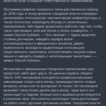
качество услуг и повысит ответственность перевозчиков.
Программа развития городского такси рассчитана на период
до 2016 года. К этому времени городские власти планируют
организовать полноценную таксомоторную инфраструктуру, а
также полностью освободить Москву от нелегальных
перевозчиков. «Мы будем продолжать работать над тем, чтобы
такси чувствовало себя всё более и более комфортно, —
сказал Сергей Собянин. — Это означает — будем выделять
стоянки для машин, наводить порядок возле
железнодорожных и авиационных вокзалов, давать
возможность проезда по выделенным полосам для
общественного транспорта, способствовать покупке новых
машин и наводить порядок с нелегальными таксистами», —
заявил Сергей Собянин.
Москвичам и официальным городским перевозчикам еще
предстоит найти друг друга. По данным сервиса «Яндекс.
Такси» 54% пассажиров пользуются профессиональными
извозчиками только раз в месяц, преимущественно поздно
вечером, ночью или по выходным. И только 3% пассажиров
вызывают такси более десяти раз в месяц. Чаще всего это
происходит по будням, больше всего вызовов регистрируется
в утренние часы. Эти клиенты используют такси для поездок
на работу или с другими деловыми целями. Городские власти