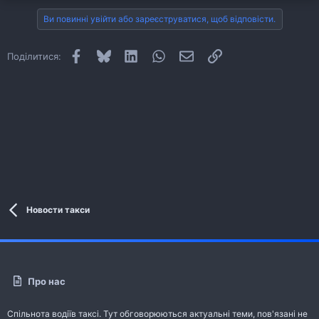
Ви повинні увійти або зареєструватися, щоб відповісти.
Facebook
Bluesky
LinkedIn
WhatsApp
E-mail
Посилання
Поділитися:
Новости такси
Про нас
Спільнота водіїв таксі. Тут обговорюються актуальні теми, пов'язані не