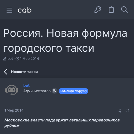
Россия. Новая формула
городского такси
А
Д
bot
1 Чер 2014
в
а
т
т
Новости такси
о
а
р
с
т
т
bot
е
в
Администратор
Команда форуму
м
о
и
р
е
н
1 Чер 2014
#1
н
я
Московские власти поддержат легальных перевозчиков
рублем