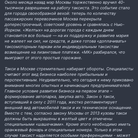
Около месяца назад мэр Москвы торжественно вручил 40-
тысячное разрешение на работу таксиста. Это событие стало
для города своеобразной вехой: теперь по количеству
пассажирских перевозчиков Москва перекрыла
доперестроечный, советский уровень и сравнялась с Нью-
Йорком. «Желтых» на дорогах города с каждым днем
становится все больше — на их поддержку и развитие мэрия
не жалеет ни сил, ни средств, и даже готова «доплачивать»
таксомоторным паркам или индивидуальным таксистам
возмещение на лизинговые платежи. «МК» разбирался, что
выиграют от этого простые горожане.
Такси в Москве стремительно набирает обороты. Специалисты
считают этот вид бизнеса наиболее прибыльным и
перспективным. Неудивительно, что сегодня к нему приковано
внимание многих опытных и начинающих предпринимателей.
Главное условие развития бизнеса на первом этапе –
формирование автопарка, закупка авто. Закон о такси,
вступивший в силу с 2011 года, жестко регламентирует
внешний вид автомобилей такси и их техническое оснащение.
Вместе с тем, согласно закону Москвы от 2013 кузовы такси
должны быть выкрашены в желтый цвет и отмечены
специальными «шашечками». Кроме этого необходимо иметь
оранжевый фонарь и специальные номера. Только в этом
случае таксист наделяется особыми преференциями - может