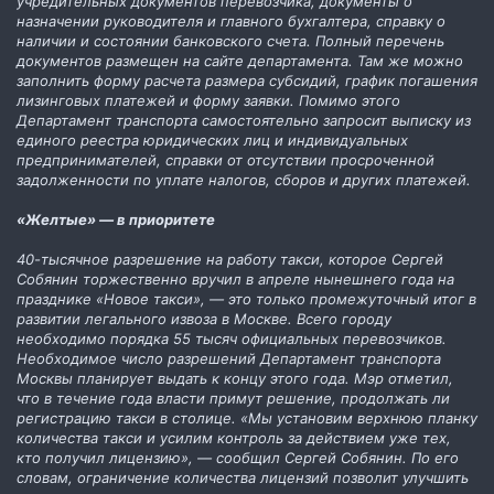
учредительных документов перевозчика, документы о
назначении руководителя и главного бухгалтера, справку о
наличии и состоянии банковского счета. Полный перечень
документов размещен на сайте департамента. Там же можно
заполнить форму расчета размера субсидий, график погашения
лизинговых платежей и форму заявки. Помимо этого
Департамент транспорта самостоятельно запросит выписку из
единого реестра юридических лиц и индивидуальных
предпринимателей, справки от отсутствии просроченной
задолженности по уплате налогов, сборов и других платежей.
«Желтые» — в приоритете
40-тысячное разрешение на работу такси, которое Сергей
Собянин торжественно вручил в апреле нынешнего года на
празднике «Новое такси», — это только промежуточный итог в
развитии легального извоза в Москве. Всего городу
необходимо порядка 55 тысяч официальных перевозчиков.
Необходимое число разрешений Департамент транспорта
Москвы планирует выдать к концу этого года. Мэр отметил,
что в течение года власти примут решение, продолжать ли
регистрацию такси в столице. «Мы установим верхнюю планку
количества такси и усилим контроль за действием уже тех,
кто получил лицензию», — сообщил Сергей Собянин. По его
словам, ограничение количества лицензий позволит улучшить