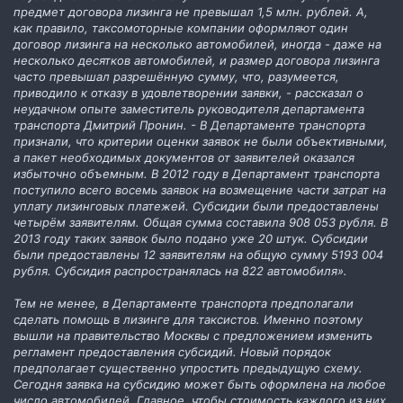
предмет договора лизинга не превышал 1,5 млн. рублей. А,
как правило, таксомоторные компании оформляют один
договор лизинга на несколько автомобилей, иногда - даже на
несколько десятков автомобилей, и размер договора лизинга
часто превышал разрешённую сумму, что, разумеется,
приводило к отказу в удовлетворении заявки, - рассказал о
неудачном опыте заместитель руководителя департамента
транспорта Дмитрий Пронин. - В Департаменте транспорта
признали, что критерии оценки заявок не были объективными,
а пакет необходимых документов от заявителей оказался
избыточно объемным. В 2012 году в Департамент транспорта
поступило всего восемь заявок на возмещение части затрат на
уплату лизинговых платежей. Субсидии были предоставлены
четырём заявителям. Общая сумма составила 908 053 рубля. В
2013 году таких заявок было подано уже 20 штук. Субсидии
были предоставлены 12 заявителям на общую сумму 5193 004
рубля. Субсидия распространялась на 822 автомобиля».
Тем не менее, в Департаменте транспорта предполагали
сделать помощь в лизинге для таксистов. Именно поэтому
вышли на правительство Москвы с предложением изменить
регламент предоставления субсидий. Новый порядок
предполагает существенно упростить предыдущую схему.
Сегодня заявка на субсидию может быть оформлена на любое
число автомобилей. Главное, чтобы стоимость каждого из них