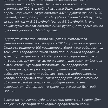
увеличиваются в 1,5 раза. Например, на автомобиль
стоимостью 700 тыс. рублей выплаты будут следующими: за
первый год компенсация составит 43768 рублей (ранее 29179
рублей), за второй год — 25948 рублей (ранее 17289 рублей),
за третий год — 8128 рублей (ранее 5419 рублей). Итого
общая сумма выплат составит 77846 рублей, в то время как по
прежней формуле - 51897 рублей.
В Департаменте транспорта ожидают значительного
увеличения выплат по субсидии в 2014 году — на эти цели из
бюджета выделено 100 миллионов рублей. «Мы работаем над
тем, чтобы городское такси стало полноценным городским
транспортом для жителей. Сегодня мы создаем не только
инфраструктуру для такси, но и условия для развития бизнеса
в этой сфере. Субсидии позволяют нам поддерживать
перевозчиков, которые недавно пришли на этот рынок или
работают уже давно — работают честно и добросовестно.
Теперь предприятия при нашей поддержке могут активнее
обновлять свой автопарк», — сообщил заместитель
руководителя Департамента транспорта Москвы Дмитрий
Пронин.
Заявки на получение субсидии можно подать до 6 июня. Для
получения субсидии необходимо предоставить копии