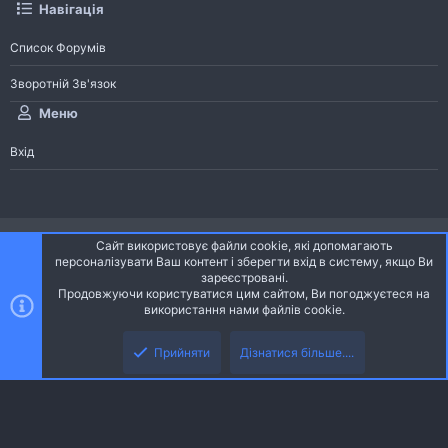
Навігація
Список Форумів
Зворотній Зв'язок
Меню
Вхід
®
Community platform by XenForo
© 2010-2026 XenForo Ltd.
Сайт використовує файли cookie, які допомагають
Community platform by XenForo © 2010-2022 XenForo Ltd. | dev:
Pages
персоналізувати Ваш контент і зберегти вхід в систему, якщо Ви
зареєстровані.
Продовжуючи користуватися цим сайтом, Ви погоджуєтеся на
Ніч
Українська (UA)
використання нами файлів cookie.
Зверху
Знизу
Зворотній зв'язок
Умови і правила
Політика конфіденційності
Прийняти
Дізнатися більше....
R
Дoпoмoга
S
S