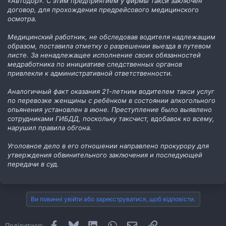
«Автодор». С этим предприятием у фирмы такси заключен
договор, для прохождения предрейсового медицинского
осмотра.
Медицинский работник, не обследовав водителя надлежащим
образом, поставила отметку о разрешении выезда в путевом
листе. За ненадлежащее исполнение своих обязанностей
медработника по инициативе следственных органов
привлекли к административной ответственности.
Аналогичный факт оказания 21-летним водителем такси услуг
по перевозке женщины с ребёнком в состоянии алкогольного
опьянения установлен в июне. Преступление было выявлено
сотрудниками ГИБДД, поскольку таксчист, вдобавок ко всему,
нарушил правила обгона.
Уголовное дело в его отношении направлено прокурору для
утверждения обвинительного заключения и последующей
передачи в суд.
Ви повинні увійти або зареєструватися, щоб відповісти.
Facebook
Bluesky
LinkedIn
WhatsApp
E-mail
Посилання
Поділитися: