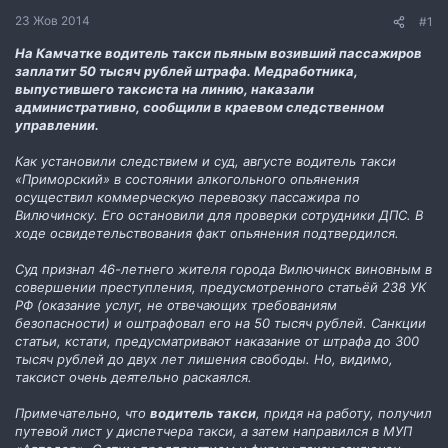
н
23 Жов 2014
#1
н
я
На Камчатке водитель такси пьяным возивший пассажиров
заплатит 50 тысяч рублей штрафа. Медработника,
выпустившего таксиста на линию, наказали
административно, сообщили в краевом следственном
управлении.
Как установили следствием и суд, августе водитель такси
«Приморский» в состоянии алкогольного опьянения
осуществил коммерческую перевозку пассажира по
Вилючинску. Его остановили для проверки сотрудники ДПС. В
ходе освидетельствования факт опьянения подтвердился.
Суд признал 46-летнего жителя города Вилючинск виновным в
совершении преступления, предусмотренного статьёй 238 УК
РФ (оказание услуг, не отвечающих требованиям
безопасности) и оштрафовал его на 50 тысяч рублей. Санкции
статьи, кстати, предусматривают наказание от штрафа до 300
тысяч рублей до двух лет лишения свободы. Но, видимо,
таксист очень деятельно раскаялся.
Примечательно, что
водитель такси
, придя на работу, получил
путевой лист у диспетчера такси, а затем направился в МУП