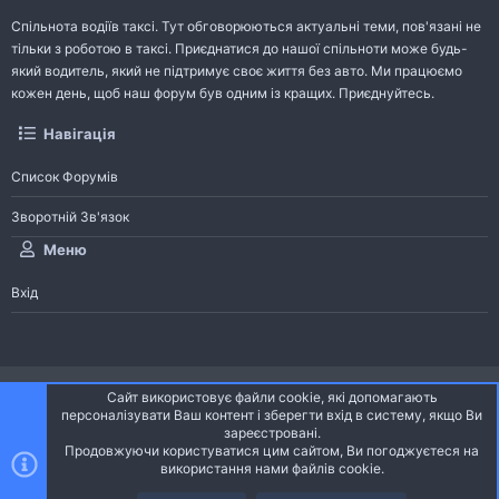
Спільнота водіїв таксі. Тут обговорюються актуальні теми, пов'язані не
тільки з роботою в таксі. Приєднатися до нашої спільноти може будь-
який водитель, який не підтримує своє життя без авто. Ми працюємо
кожен день, щоб наш форум був одним із кращих. Приєднуйтесь.
Навігація
Список Форумів
Зворотній Зв'язок
Меню
Вхід
®
Community platform by XenForo
© 2010-2026 XenForo Ltd.
Сайт використовує файли cookie, які допомагають
Community platform by XenForo © 2010-2022 XenForo Ltd. | dev:
Pages
персоналізувати Ваш контент і зберегти вхід в систему, якщо Ви
зареєстровані.
Продовжуючи користуватися цим сайтом, Ви погоджуєтеся на
Ніч
Українська (UA)
використання нами файлів cookie.
Зверху
Знизу
Зворотній зв'язок
Умови і правила
Політика конфіденційності