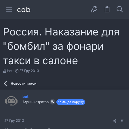
Россия. Наказание для
"бомбил" за фонари
такси в салоне
А
Д
bot
27 Гру 2013
в
а
т
т
Новости такси
о
а
р
с
т
т
bot
е
в
Администратор
Команда форуму
м
о
и
р
е
н
27 Гру 2013
#1
н
я