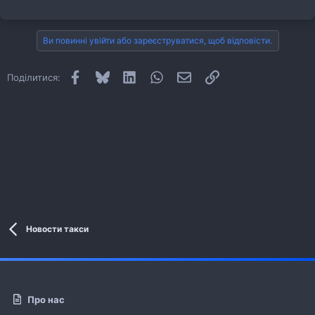
Ви повинні увійти або зареєструватися, щоб відповісти.
Facebook
Bluesky
LinkedIn
WhatsApp
E-mail
Посилання
Поділитися:
Новости такси
Про нас