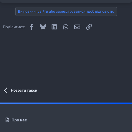
Ви повинні увійти або зареєструватися, щоб відповісти.
Facebook
Bluesky
LinkedIn
WhatsApp
E-mail
Посилання
Поділитися:
Новости такси
Про нас