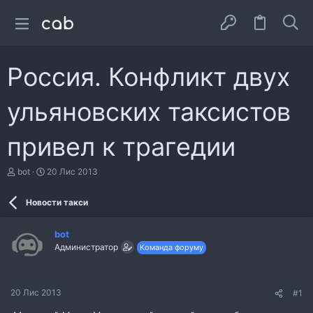
Россия. Конфликт двух
ульяновских таксистов
привел к трагедии
А
Д
bot
20 Лис 2013
в
а
т
т
Новости такси
о
а
р
с
т
т
bot
е
в
Администратор
Команда форуму
м
о
и
р
е
н
20 Лис 2013
#1
н
я