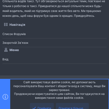
Спільнота водіїв таксі. Тут обговорюються актуальні теми, пов'язані не
тільки з роботою в таксі. Приєднатися до нашої спільноти може будь-
який водитель, який не підтримує своє життя без авто. Ми працюємо
кожен день, щоб наш форум був одним із кращих. Приєднуйтесь.
Навігація
Список Форумів
Зворотній Зв'язок
Меню
Вхід
®
Community platform by XenForo
© 2010-2026 XenForo Ltd.
Сайт використовує файли cookie, які допомагають
Community platform by XenForo © 2010-2022 XenForo Ltd. | dev:
Pages
персоналізувати Ваш контент і зберегти вхід в систему, якщо Ви
зареєстровані.
Продовжуючи користуватися цим сайтом, Ви погоджуєтеся на
Ніч
Українська (UA)
використання нами файлів cookie.
Зверху
Знизу
Зворотній зв'язок
Умови і правила
Політика конфіденційності
Прийняти
Дізнатися більше....
R
Дoпoмoга