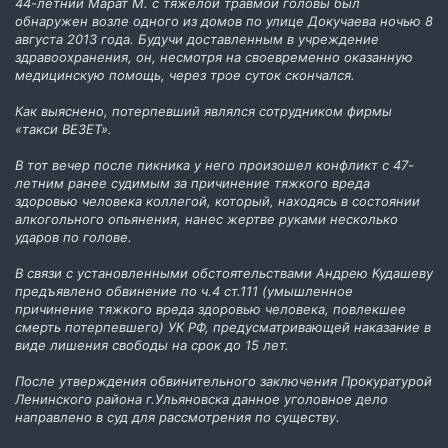
44-летний Марат М. с тяжелой травмой головы был
обнаружен возле одного из домов по улице Докучаева ночью 8
августа 2013 года. Будучи доставленным в учреждение
здравоохранения, он, несмотря на своевременно оказанную
медицинскую помощь, через трое суток скончался.
Как выяснено, потерпевший являлся сотрудником фирмы
«такси ВЕЗЕТ».
В тот вечер после пикника у него произошел конфликт с 47-
летним ранее судимым за причинение тяжкого вреда
здоровью человека коллегой, который, находясь в состоянии
алкогольного опьянения, нанес жертве руками несколько
ударов по голове.
В связи с установленными обстоятельствами Андрею Кудашеву
предъявлено обвинение по ч.4 ст.111 (умышленное
причинение тяжкого вреда здоровью человека, повлекшее
смерть потерпевшего) УК РФ, предусматривающей наказание в
виде лишения свободы на срок до 15 лет.
После утверждения обвинительного заключения Прокуратурой
Ленинского района г.Ульяновска данное уголовное дело
направлено в суд для рассмотрения по существу.