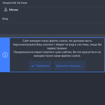
Зворотній Зв'язок
Меню
Вхід
®
Community platform by XenForo
© 2010-2026 XenForo Ltd.
Сайт використовує файли cookie, які допомагають
Community platform by XenForo © 2010-2022 XenForo Ltd. | dev:
Pages
персоналізувати Ваш контент і зберегти вхід в систему, якщо Ви
зареєстровані.
Продовжуючи користуватися цим сайтом, Ви погоджуєтеся на
Ніч
Українська (UA)
використання нами файлів cookie.
Зверху
Знизу
Зворотній зв'язок
Умови і правила
Політика конфіденційності
Прийняти
Дізнатися більше....
R
Дoпoмoга
S
S