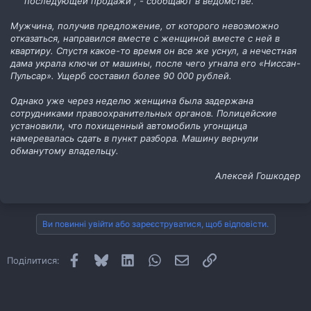
последующей продажи", - сообщают в ведомстве.
Мужчина, получив предложение, от которого невозможно
отказаться, направился вместе с женщиной вместе с ней в
квартиру. Спустя какое-то время он все же уснул, а нечестная
дама украла ключи от машины, после чего угнала его «Ниссан-
Пульсар». Ущерб составил более 90 000 рублей.
Однако уже через неделю женщина была задержана
сотрудниками правоохранительных органов. Полицейские
установили, что похищенный автомобиль угонщица
намеревалась сдать в пункт разбора. Машину вернули
обманутому владельцу.
Алексей Гошкодер
Ви повинні увійти або зареєструватися, щоб відповісти.
Facebook
Bluesky
LinkedIn
WhatsApp
E-mail
Посилання
Поділитися: