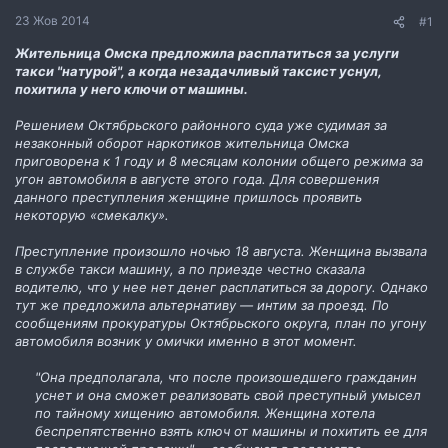
н
23 Жов 2014
#1
н
я
Жительница Омска предложила расплатиться за услуги
такси "натурой", а когда незадачливый таксист уснул,
похитила у него ключи от машины.
Решением Октябрьского районного суда уже судимая за
незаконный оборот наркотиков жительница Омска
приговорена к 1 году и 8 месяцам колонии общего режима за
угон автомобиля в августе этого года. Для совершения
данного преступления женщине пришлось проявить
некоторую «смекалку».
Преступление произошло ночью 18 августа. Женщина вызвала
в службе такси машину, а по приезде честно сказала
водителю, что у нее нет денег расплатиться за дорогу. Однако
тут же предложила альтернативу — интим за проезд. По
сообщениям прокуратуры Октябрьского округа, план по угону
автомобиля возник у омички именно в этот момент.
"Она предполагала, что после произошедшего гражданин
уснет и она сможет реализовать свой преступный умысел
по тайному хищению автомобиля. Женщина хотела
беспрепятственно взять ключ от машины и похитить ее для