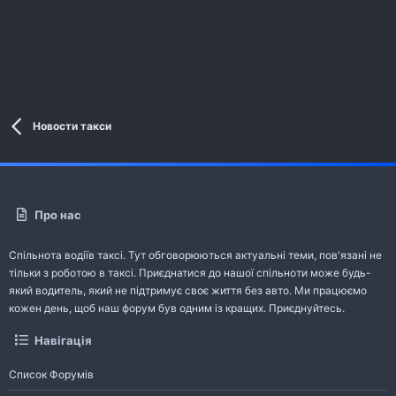
Новости такси
Про нас
Спільнота водіїв таксі. Тут обговорюються актуальні теми, пов'язані не
тільки з роботою в таксі. Приєднатися до нашої спільноти може будь-
який водитель, який не підтримує своє життя без авто. Ми працюємо
кожен день, щоб наш форум був одним із кращих. Приєднуйтесь.
Навігація
Список Форумів