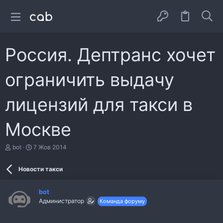
Россия. Дептранс хочет
ограничить выдачу
лицензий для такси в
Москве
А
Д
bot
7 Жов 2014
в
а
т
т
Новости такси
о
а
р
с
т
т
bot
е
в
Администратор
Команда форуму
м
о
и
р
е