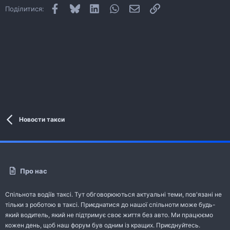
Facebook
Bluesky
LinkedIn
WhatsApp
E-mail
Посилання
Поділитися:
Новости такси
Про нас
Спільнота водіїв таксі. Тут обговорюються актуальні теми, пов'язані не
тільки з роботою в таксі. Приєднатися до нашої спільноти може будь-
який водитель, який не підтримує своє життя без авто. Ми працюємо
кожен день, щоб наш форум був одним із кращих. Приєднуйтесь.