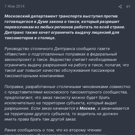
н
7 Жов 2014
#1
н
я
Московский департамент транспорта выступил против
готовящегося в Думе закона о такси, который разрешит
перевозчикам из любых регионов работать по всей стране.
Дептранс также хочет ограничить выдачу лицензий для
таксомоторов в столице.
Руководство столичного Дептранса сообщило газете
«Известия» о подготовленных поправках в федеральный
законопроект о такси. Ведомство считает необходимым
ограничить выдачу разрешений на работу в такси, полагая, что
такой шаг повысит качество обслуживания пассажиров
таксомоторными компаниями.
Поправки, разработанные столичными чиновниками совместно
с представителями московского таксомоторного сообщества,
предполагают, что заказ таксисту можно будет брать
исключительно на территории субъекта, который выдал
разрешение. Если заказ начинается в
Москве
, а заканчивается
на территории другого субъекта, то водитель не должен
иметь права брать там другой заказ.
Ранее сообщалось о том, что ко второму чтению