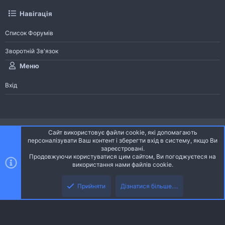
Навігація
Список Форумів
Зворотній Зв'язок
Меню
Вхід
®
Community platform by XenForo
© 2010-2026 XenForo Ltd.
Сайт використовує файли cookie, які допомагають
Community platform by XenForo © 2010-2022 XenForo Ltd. | dev:
Pages
персоналізувати Ваш контент і зберегти вхід в систему, якщо Ви
зареєстровані.
Продовжуючи користуватися цим сайтом, Ви погоджуєтеся на
Ніч
Українська (UA)
використання нами файлів cookie.
Зверху
Знизу
Зворотній зв'язок
Умови і правила
Політика конфіденційності
Прийняти
Дізнатися більше....
R
Дoпoмoга
S
S