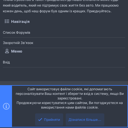
який водитель, який не підтримує своє життя без авто. Ми працюємо
кожен день, щоб наш форум був одним із кращих. Приєднуйтесь.
Навігація
Список Форумів
Зворотній Зв'язок
Меню
Вхід
®
Community platform by XenForo
© 2010-2026 XenForo Ltd.
Сайт використовує файли cookie, які допомагають
Community platform by XenForo © 2010-2022 XenForo Ltd. | dev:
Pages
персоналізувати Ваш контент і зберегти вхід в систему, якщо Ви
зареєстровані.
Продовжуючи користуватися цим сайтом, Ви погоджуєтеся на
Ніч
Українська (UA)
використання нами файлів cookie.
Зверху
Знизу
Зворотній зв'язок
Умови і правила
Політика конфіденційності
Прийняти
Дізнатися більше....
R
Дoпoмoга
S
S