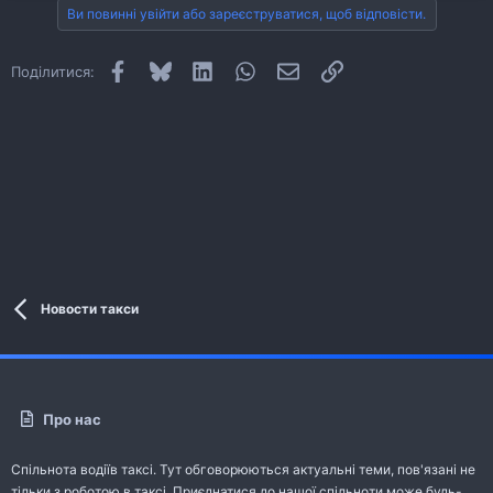
Ви повинні увійти або зареєструватися, щоб відповісти.
Facebook
Bluesky
LinkedIn
WhatsApp
E-mail
Посилання
Поділитися:
Новости такси
Про нас
Спільнота водіїв таксі. Тут обговорюються актуальні теми, пов'язані не
тільки з роботою в таксі. Приєднатися до нашої спільноти може будь-