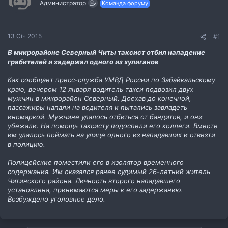
Администратор
Команда форуму
м
о
и
р
е
н
13 Січ 2015
#1
н
я
В микрорайоне Северный Читы таксист отбил нападение
грабителей и задержал одного из хулиганов
Как сообщает пресс-служба УМВД России по Забайкальскому
краю, вечером 12 января водитель такси подвозил двух
мужчин в микрорайон Северный. Доехав до конечной,
пассажиры напали на водителя и пытались завладеть
иномаркой. Мужчине удалось отбиться от бандитов, и они
убежали. На помощь таксисту подоспели его коллеги. Вместе
им удалось поймать на улице одного из нападавших и отвезти
в полицию.
Полицейские поместили его в изолятор временного
содержания. Им оказался ранее судимый 26-летний житель
Читинского района. Личность второго нападавшего
установлена, принимаются меры к его задержанию.
Возбуждено уголовное дело.