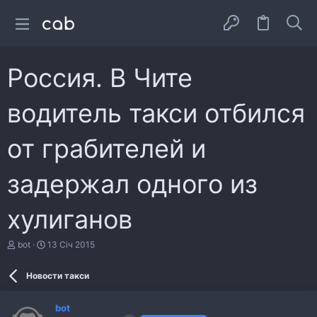
Россия. В Чите
водитель такси отбился
от грабителей и
задержал одного из
хулиганов
А
Д
bot
13 Січ 2015
в
а
т
т
Новости такси
о
а
р
с
т
т
bot
е
в