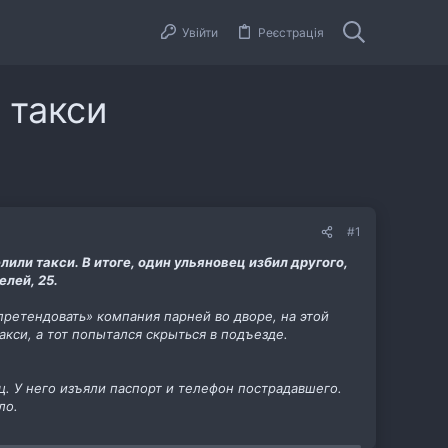
Увійти
Реєстрація
 такси
#1
лили такси. В итоге, один ульяновец избил другого,
елей, 25.
претендовать» компания парней во дворе, на этой
кси, а тот попытался скрыться в подъезде.
. У него изъяли паспорт и телефон пострадавшего.
ло.