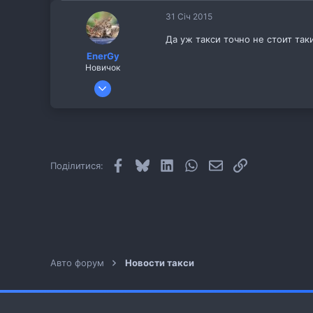
31 Січ 2015
Да уж такси точно не стоит таки
EnerGy
Новичок
31 Січ 2015
4
1
39
Facebook
Bluesky
LinkedIn
WhatsApp
E-mail
Посилання
Поділитися:
Авто форум
Новости такси