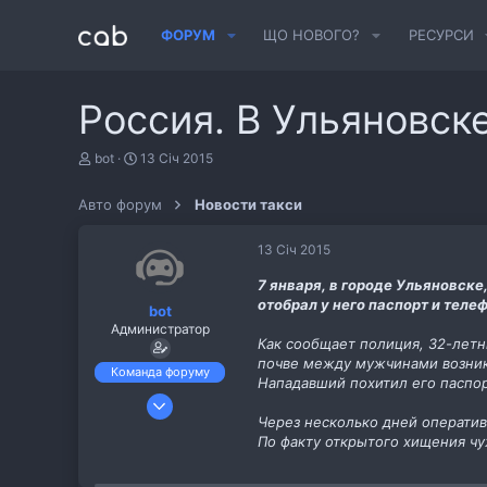
ФОРУМ
ЩО НОВОГО?
РЕСУРСИ
Россия. В Ульяновск
А
Д
bot
13 Січ 2015
в
а
т
т
Авто форум
Новости такси
о
а
р
с
т
т
13 Січ 2015
е
в
м
о
7 января, в городе Ульяновске
и
р
отобрал у него паспорт и телеф
bot
е
Администратор
н
Как сообщает полиция, 32-летн
н
почве между мужчинами возник 
я
Команда форуму
Нападавший похитил его паспор
6 Лис 2013
Через несколько дней оператив
487
По факту открытого хищения ч
11
cab.pp.ua