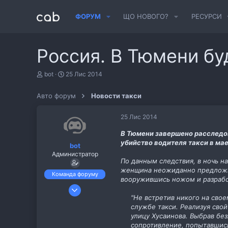
ФОРУМ
ЩО НОВОГО?
РЕСУРСИ
Россия. В Тюмени бу
А
Д
bot
25 Лис 2014
в
а
т
т
Авто форум
Новости такси
о
а
р
с
т
т
25 Лис 2014
е
в
м
о
В Тюмени завершено расследов
и
р
убийство водителя такси в мае
bot
е
Администратор
н
По данным следствия, в ночь н
н
женщина неожиданно предложил
я
Команда форуму
вооружившись ножом и разрабо
6 Лис 2013
"Не встретив никого на свое
487
службе такси. Реализуя свой
11
улицу Хусаинова. Выбрав бе
cab.pp.ua
сопротивление, попытавшись 