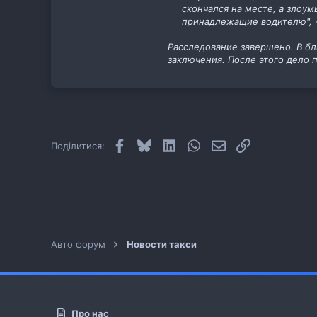
скончался на месте, а злоу
принадлежащие водителю", 
Расследование завершено. В б
заключения. После этого дело п
Facebook
Bluesky
LinkedIn
WhatsApp
E-mail
Посилання
Поділитися:
Авто форум
Новости такси
Про нас