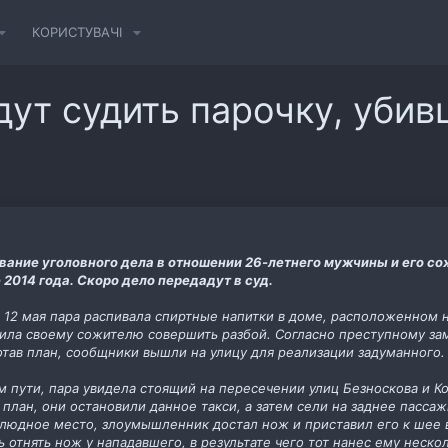
КОРИСТУВАЧІ
дут судить парочку, убив
ание уголовного дела в отношении 26-летнего мужчины и его с
 2014 года. Скоро дело передадут в суд.
а 12 мая пара распивала спиртные напитки в доме, расположенном 
а своему сожителю совершить разбой. Согласно преступному зам
тав план, сообщники вышли на улицу для реализации задуманного.
м пути, пара увидела стоящий на пересечении улиц Безноскова и К
 план, они остановили данное такси, а затем сели на заднее пасса
злюдное место, злоумышленник достал нож и приставил его к шее 
отнять нож у нападавшего, в результате чего тот нанес ему неско