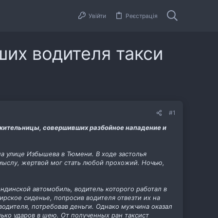
Увійти
Реєстрація
ших водителя такси
#1
ожительницы, совершивших разбойное нападение и
на улице Избышева в Тюмени. В ходе застолья
ыслу, жертвой мог стать любой прохожий. Ночью,
ондинской автомобиль, водитель которого работал в
жирское сиденье, попросив водителя отвезти их на
водителя, потребовав деньги. Однако мужчина оказал
лько ударов в шею. От полученных ран таксист