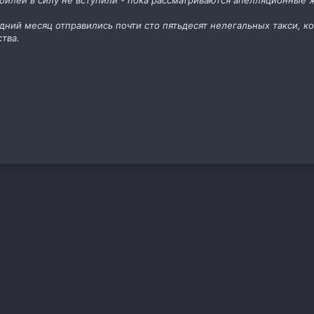
билей в силу не вступили - пока рассматриваются апелляционные 
едний месяц отправились почти сто пятьдесят нелегальных такси, к
тва.