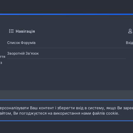
Навігація
Список Форумів
Вхід
Зворотній Зв'язок
ття
із
Pages
рсоналізувати Ваш контент і зберегти вхід в систему, якщо Ви заре
йтом, Ви погоджуєтеся на використання нами файлів cookie.
Зворотній зв'язок