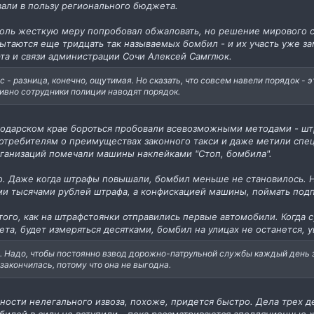
овали в пользу регионального бюджета.
ль жесткую меру попробовал обжаловать, но решение мирового суд
таются еще тридцать так называемых бомбил - и их участь уже зам
та и связи администрации Сочи Алексей Самглюк.
йчас - разница, конечно, ощутимая. Но сказать, что совсем навели порядок -
тивно сотрудники полиции наводят порядок.
нодарском крае бороться пробовали всевозможными методами - штр
отребителям о преимуществах законного такси и даже метили спе
анизаций помечали машины наклейками "Стоп, бомбила".
ло. Даже когда штрафы повышали, бомбил меньше не становилось. Н
и тысячами рублей штрафа, а конфискацией машины, поймать подп
того, как на штрафстоянки отправились первые автомобили. Когда 
та, будет измеряться десятками, бомбил на улицах не останется, 
. Надо, чтобы постоянно взвод дорожно-патрульной службы каждый день 
 закончилась, потому что она не выгодна.
ности нелегального извоза, похоже, придется быстро. Дела трех 