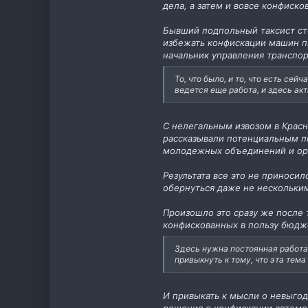
дела, а затем и вовсе конфиск
11
cab.pp.ua
Бывший подпольный таксист сто
избежать конфискации машин пы
начальник управления транспор
То, что было, и то, что есть се
ведется еще работа, и здесь ак
С нелегальным извозом в Крас
рассказывали потенциальным п
молодежных объединений и орг
Результата все это не приноси
обернуться даже не нескольким
Произошло это сразу же после 
конфискованных в пользу бюдже
Здесь нужна постоянная работа
привыкнуть к тому, что эта тема
И привыкать к мысли о невыгод