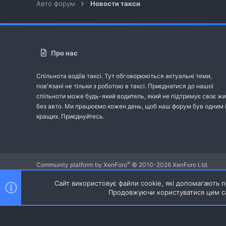
Авто форум
Новости такси
Про нас
Спільнота водіїв таксі. Тут обговорюються актуальні теми,
пов'язані не тільки з роботою в таксі. Приєднатися до нашої
спільноти може будь-який водитель, який не підтримує своє жи
без авто. Ми працюємо кожен день, щоб наш форум був одним 
кращих. Приєднуйтесь.
®
Community platform by XenForo
© 2010-2026 XenForo Ltd.
Community platform by XenForo © 2010-2022 XenForo Ltd. | dev:
Сайт використовує файли cookie, які допомагають пе
Продовжуючи користуватися цим са
Ніч
Українська (UA)