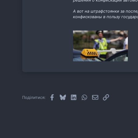
решения о конфискации автомо
А вот на штрафстоянки за посл
конфискованы в пользу государс
Facebook
Bluesky
LinkedIn
WhatsApp
E-mail
Посилання
Поділитися: