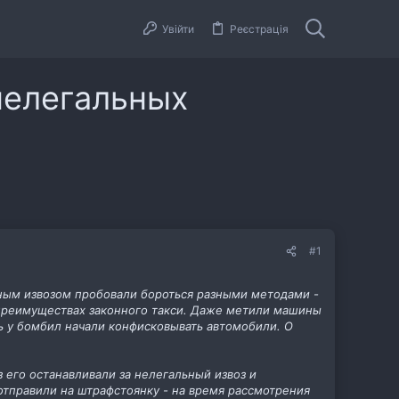
Увійти
Реєстрація
нелегальных
#1
ным извозом пробовали бороться разными методами -
 преимуществах законного такси. Даже метили машины
ь у бомбил начали конфисковывать автомобили. О
 его останавливали за нелегальный извоз и
отправили на штрафстоянку - на время рассмотрения