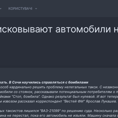
КОРИСТУВАЧІ
фисковывают автомобили 
вать. В Сочи научились справляться с бомбилами
пособ кардинально решить проблему нелегальных такси. С незакон
омобили со стоянок, рассказывали потенциальным потребителям о
ками "Стоп, бомбила". Однако результат был нулевой. И вот тепер
м извозом рассказал корреспондент "Вестей ФМ" Ярослав Лукашев.
ых таксистов лишился "ВАЗ-21099" по решению суда. Несколько раз
ина не перестал, пока его автомобиль не изъяли. Машину сначала 