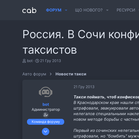
ФОРУМ
ЩО НОВОГО?
РЕСУРСИ
Россия. В Сочи кон
таксистов
А
Д
bot
21 Гру 2013
в
а
т
т
Авто форум
Новости такси
о
а
р
с
т
т
21 Гру 2013
е
в
м
о
Такси поймать, чтоб конфиско
и
р
В Краснодарском крае нашли с
bot
е
штрафовали, эвакуировали авт
Администратор
н
нелегалов специальными наклей
н
новом методе борьбы с частны
я
Команда форуму
6 Лис 2013
Первый из сочинских нелегальн
штрафовали, но "бомбить" мужч
487