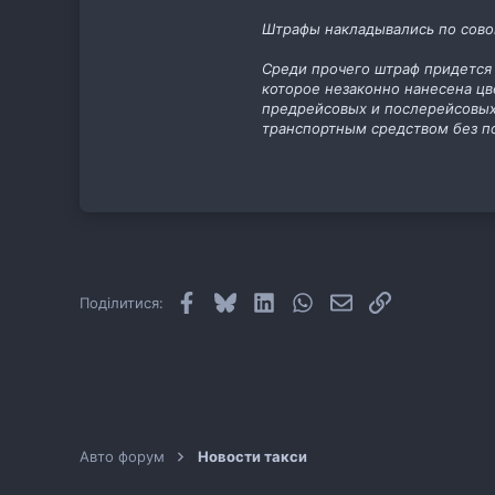
11
Штрафы накладывались по совок
cab.pp.ua
Среди прочего штраф придется 
которое незаконно нанесена цв
предрейсовых и послерейсовых
транспортным средством без п
Facebook
Bluesky
LinkedIn
WhatsApp
E-mail
Посилання
Поділитися:
Авто форум
Новости такси