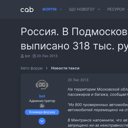
ФОРУМ
ЩО НОВОГО?
РЕСУРСИ
Россия. В Подмосков
выписано 318 тыс. р
А
Д
bot
20 Лис 2013
в
а
т
т
Авто форум
Новости такси
о
а
р
с
т
т
20 Лис 2013
е
в
м
о
На территории Московской обла
и
р
пассажиров и багажа, сообщает
bot
е
Администратор
н
"Из 900 проверенных автомоби
н
автомобилей перемещено на сп
я
Команда форуму
6 Лис 2013
В Минтрансе напомнили, что а
запрещено из-за неисправносте
487