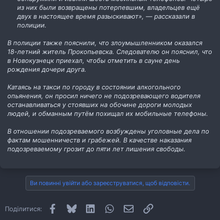
из них были возвращены потерпевшим, владельцев ещё
двух в настоящее время разыскивают», — рассказали в
полиции.
В полиции также пояснили, что злоумышленником оказался
18-летний житель Прокопьевска. Следователю он пояснил, что
в Новокузнецк приехал, чтобы отметить в сауне день
рождения дочери друга.
Катаясь на такси по городу в состоянии алкогольного
опьянения, он просил ничего не подозревающего водителя
останавливаться у стоявших на обочине дороги молодых
людей, и обманным путём похищал их мобильные телефоны.
В отношении подозреваемого возбуждены уголовные дела по
фактам мошенничеств и грабежей. В качестве наказания
подозреваемому грозит до пяти лет лишения свободы.
Ви повинні увійти або зареєструватися, щоб відповісти.
Facebook
Bluesky
LinkedIn
WhatsApp
E-mail
Посилання
Поділитися: