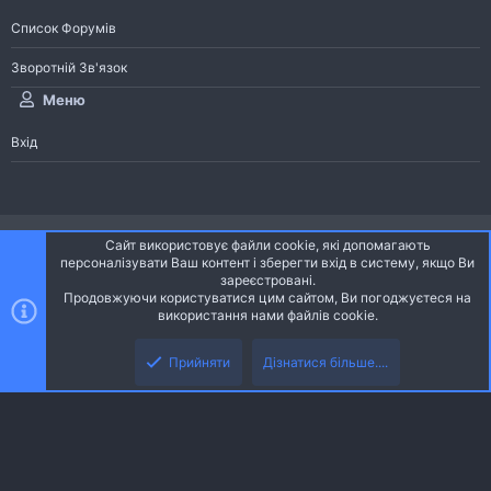
Список Форумів
Зворотній Зв'язок
Меню
Вхід
®
Community platform by XenForo
© 2010-2026 XenForo Ltd.
Сайт використовує файли cookie, які допомагають
Community platform by XenForo © 2010-2022 XenForo Ltd. | dev:
Pages
персоналізувати Ваш контент і зберегти вхід в систему, якщо Ви
зареєстровані.
Продовжуючи користуватися цим сайтом, Ви погоджуєтеся на
Ніч
Українська (UA)
використання нами файлів cookie.
Зверху
Знизу
Зворотній зв'язок
Умови і правила
Політика конфіденційності
Прийняти
Дізнатися більше....
R
Дoпoмoга
S
S