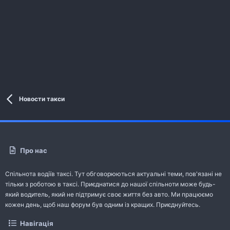
Новости такси
Про нас
Спільнота водіїв таксі. Тут обговорюються актуальні теми, пов'язані не
тільки з роботою в таксі. Приєднатися до нашої спільноти може будь-
який водитель, який не підтримує своє життя без авто. Ми працюємо
кожен день, щоб наш форум був одним із кращих. Приєднуйтесь.
Навігація