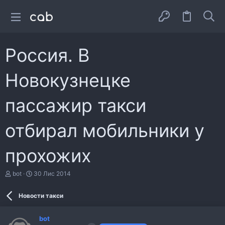
Россия. В
Новокузнецке
пассажир такси
отбирал мобильники у
прохожих
А
Д
bot
30 Лис 2014
в
а
т
т
Новости такси
о
а
р
с
т
т
bot
е
в