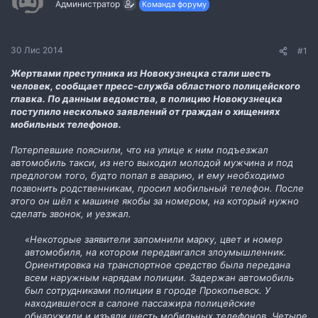
Администратор
Команда форуму
м
о
и
р
е
н
30 Лис 2014
#1
н
я
Жертвами преступника из Новокузнецка стали шесть
человек, сообщает пресс-служба областного полицейского
главка. По данным ведомства, в полицию Новокузнецка
поступило несколько заявлений от граждан о хищениях
мобильных телефонов.
Потерпевшие пояснили, что на улице к ним подъезжал
автомобиль такси, из него выходил молодой мужчина и под
предлогом того, будто попал в аварию, и ему необходимо
позвонить родственникам, просил мобильный телефон. После
этого он шёл к машине якобы за номером, на который нужно
сделать звонок, и уезжал.
«Некоторые заявители запомнили марку, цвет и номер
автомобиля, на котором передвигался злоумышленник.
Ориентировка на транспортное средство была передана
всем наружным нарядам полиции. Задержан автомобиль
был сотрудниками полиции в городе Прокопьевск. У
находившегося в салоне пассажира полицейские
обнаружили и изъяли шесть мобильных телефонов. Четыре