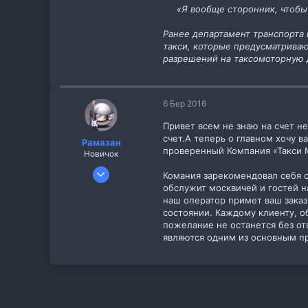
«Я вообще сторонник, чтобы
11
cab.pp.ua
Ранее департамент транспорта
такси, которые предусматриваю
разрешений на таксомоторную д
6 Бер 2016
Привет всем не знаю на счет не
счет.А теперь о главном хочу в
Рамазан
проверенный Компания «Такси 
Новичок
6 Бер 2016
Комания зарекомендовал себя с
2
обслужит москвичей и гостей н
наш оператор примет ваш заказ
0
состоянии. Каждому клиенту, о
42
пожелание не останется без от
являются одним из основным п