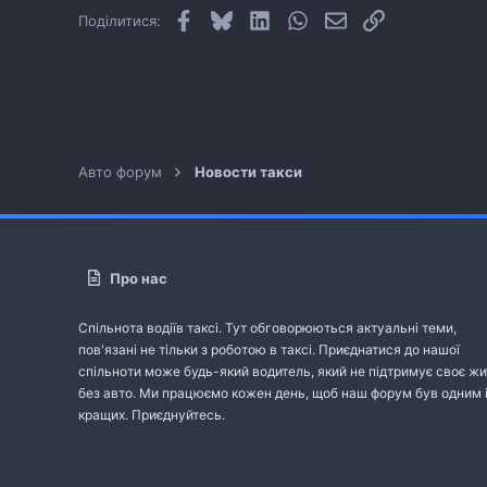
Facebook
Bluesky
LinkedIn
WhatsApp
E-mail
Посилання
Поділитися:
Авто форум
Новости такси
Про нас
Спільнота водіїв таксі. Тут обговорюються актуальні теми,
пов'язані не тільки з роботою в таксі. Приєднатися до нашої
спільноти може будь-який водитель, який не підтримує своє жи
без авто. Ми працюємо кожен день, щоб наш форум був одним 
кращих. Приєднуйтесь.