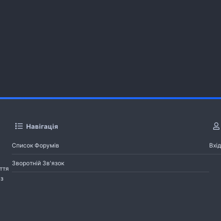
Навігація
Список Форумів
Вхід
Зворотній Зв'язок
ття
із