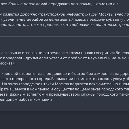
 все больше полномочий передавать регионам», - отметил он.
 и развития дорожно-транспортной инфраструктуры Москвы внес п
т увеличение штрафов за нелегальный извоз, передачу субъекту 
еятельность, а также прописывают требования к водителям, транс
 легальных извозов не встречался с таким но как говариться бере
ас порадовать друзья если устали от пробок от неумелых и не знаю
Москва».
 хорошей стороны,главное дешево и быстро без заморочек на доро
ашего прекрасного города.В компании вы можете заказать услугу «
. На заказ «городское» такси Москва подаются исключительно ино
братившемуся в компанию и осуществляющему заказ городского та
вета. Важным аспектом и преимуществом службы городского такси 
ринципом работы компании