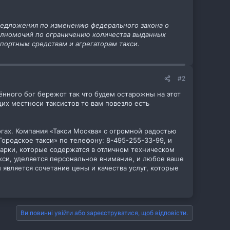
редложения по изменению федерального закона о
полномочий по ограничению количества выданных
портным средствам и агрегаторам такси.
#2
жённого бог бережот так что будем остарожны на этот
щих местноси таксистов то вам повезло есть
гах. Компания «Такси Москва» с огромной радостью
Городское такси» по телефону: 8-495-255-33-99, и
марки, которые содержатся в отличном техническом
кси, уделяется персональное внимание, и любое ваше
является сочетание цены и качества услуг, которые
Ви повинні увійти або зареєструватися, щоб відповісти.