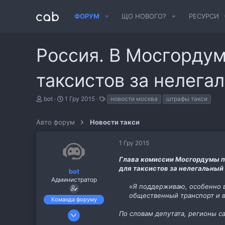
ФОРУМ
ЩО НОВОГО?
РЕСУРСИ
Россия. В Мосгорду
таксистов за нелега
А
Д
Т
bot
1 Гру 2015
новости москва
штрафы такси
в
а
е
т
т
г
Авто форум
о
а
Новости такси
и
р
с
т
т
1 Гру 2015
е
в
м
о
Глава комиссии Мосгордумы п
и
р
для таксистов за нелегальный
е
bot
н
Администратор
н
«Я поддерживаю, особенно в
я
общественный транспорт и в
Команда форуму
6 Лис 2013
По словам депутата, регионы с
487