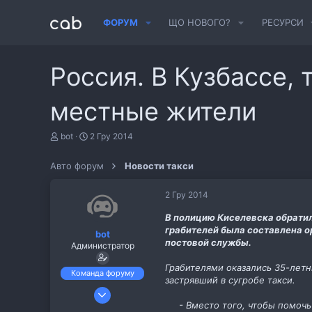
ФОРУМ
ЩО НОВОГО?
РЕСУРСИ
Россия. В Кузбассе, 
местные жители
А
Д
bot
2 Гру 2014
в
а
т
т
Авто форум
Новости такси
о
а
р
с
т
т
2 Гру 2014
е
в
м
о
В полицию Киселевска обратил
и
р
грабителей была составлена о
bot
е
постовой службы.
Администратор
н
н
Грабителями оказались 35-летн
я
Команда форуму
застрявший в сугробе такси.
6 Лис 2013
- Вместо того, чтобы помоч
487