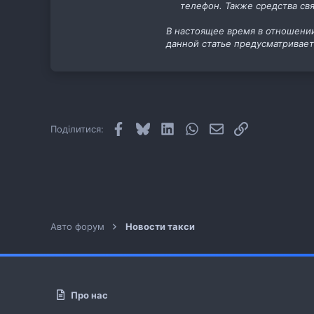
телефон. Также средства свя
11
cab.pp.ua
В настоящее время в отношении
данной статье предусматривает
Facebook
Bluesky
LinkedIn
WhatsApp
E-mail
Посилання
Поділитися:
Авто форум
Новости такси
Про нас