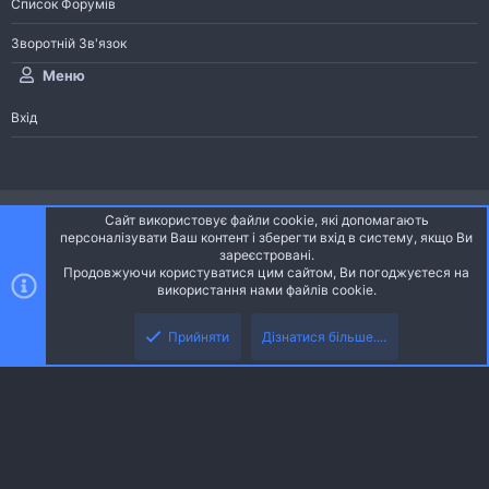
Список Форумів
Зворотній Зв'язок
Меню
Вхід
®
Community platform by XenForo
© 2010-2026 XenForo Ltd.
Сайт використовує файли cookie, які допомагають
Community platform by XenForo © 2010-2022 XenForo Ltd. | dev:
Pages
персоналізувати Ваш контент і зберегти вхід в систему, якщо Ви
зареєстровані.
Продовжуючи користуватися цим сайтом, Ви погоджуєтеся на
Ніч
Українська (UA)
використання нами файлів cookie.
Зверху
Знизу
Зворотній зв'язок
Умови і правила
Політика конфіденційності
Прийняти
Дізнатися більше....
R
Дoпoмoга
S
S