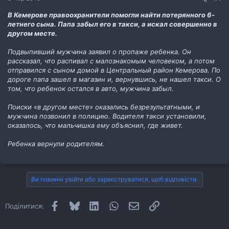
В Кемерове правоохранители помогли найти потерянного 6-
летнего сына. Папа забыл его в такси, а искал совершенно в
другом месте.
Подвыпивший мужчина заявил о пропаже ребенка. Он
рассказал, что распивал с малознакомым человеком, а потом
отправился с сыном домой в Центральный район Кемерова. По
дороге папа зашел в магазин и, вернувшись, не нашел такси. О
том, что ребенок остался в авто, мужчина забыл.
Поиски «в другом месте» оказались безрезультатными, и
мужчина позвонил в полицию. Водителя такси установили,
оказалось, что мальчишка ему объяснил, где живет.
Ребенка вернули родителям.
Ви повинні увійти або зареєструватися, щоб відповісти.
Facebook
Bluesky
LinkedIn
WhatsApp
E-mail
Посилання
Поділитися: