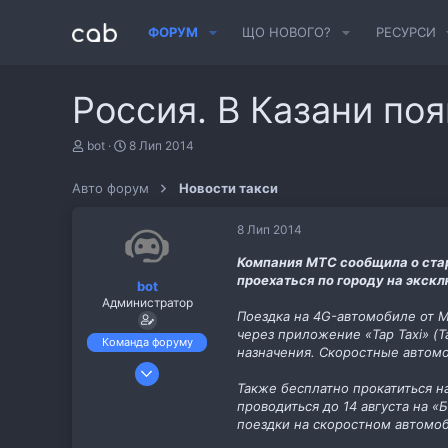
ФОРУМ
ЩО НОВОГО?
РЕСУРСИ
Россия. В Казани по
А
Д
bot
8 Лип 2014
в
а
т
т
Авто форум
Новости такси
о
а
р
с
т
т
8 Лип 2014
е
в
м
о
Компания МТС сообщила о ста
и
р
проехаться по городу на экск
bot
е
Администратор
н
Поездка на 4G-автомобиле от М
н
через приложение «Tap Taxi» (Т
я
Команда форуму
назначения. Скоростные автом
6 Лис 2013
Также бесплатно прокатиться н
487
проводиться до 14 августа на
11
поездки на скоростном автомо
cab.pp.ua