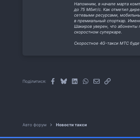
Напомним, в начале марта комп
до 75 Мбит/с. Как отметил дир
сетевыми ресурсами, мобильны
в премиальный спорткар. Имен
Шакиров уверен, что абоненты 
скоростном суперкаре.
Скоростное 4G-такси МТС будет 
Facebook
Bluesky
LinkedIn
WhatsApp
E-mail
Посилання
Поділитися:
Авто форум
Новости такси