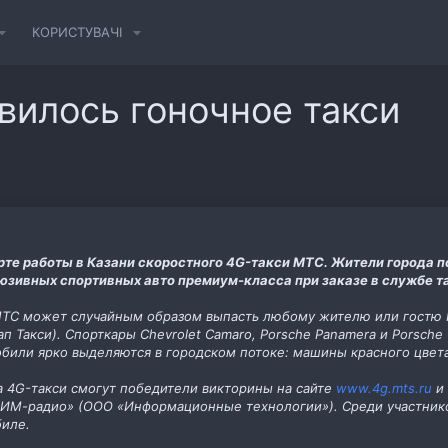
КОРИСТУВАЧІ
явилось гоночное такси
рте работы в Казани скоростного 4G-такси МТС. Жители города 
люзивных спортивных авто премиум-класса при заказе в службе т
ТС может случайным образом выпасть любому жителю или гостю Ка
ап Такси). Спорткары Chevrolet Camaro, Porsche Panamera и Porsch
обили ярко выделяются в городском потоке: машины красного цвет
а 4G-такси смогут победители викторины на сайте
www.4g.mts.ru
и 
 «БИМ-радио» (ООО «Информационные технологии»). Среди участник
биле.