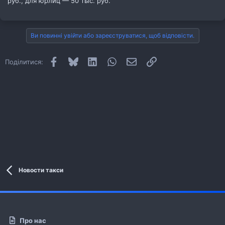
руб., для юрлиц — 50 тыс. руб.
Ви повинні увійти або зареєструватися, щоб відповісти.
Facebook
Bluesky
LinkedIn
WhatsApp
E-mail
Посилання
Поділитися:
Новости такси
Про нас