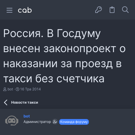
Россия. В Госдуму
внесен законопроект о
наказании за проезд в
такси без счетчика
А
Д
bot
16 Тра 2014
в
а
т
т
Новости такси
о
а
р
с
т
т
bot
е
в
Администратор
Команда форуму
м
о
и
р
е