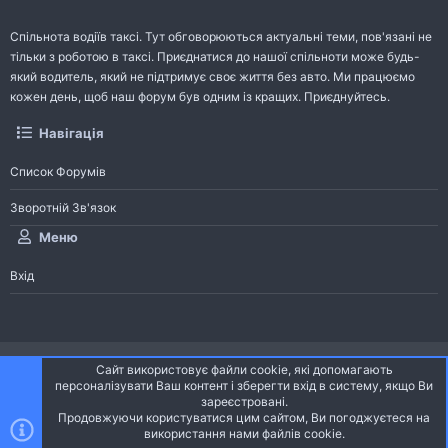
Спільнота водіїв таксі. Тут обговорюються актуальні теми, пов'язані не
тільки з роботою в таксі. Приєднатися до нашої спільноти може будь-
який водитель, який не підтримує своє життя без авто. Ми працюємо
кожен день, щоб наш форум був одним із кращих. Приєднуйтесь.
Навігація
Список Форумів
Зворотній Зв'язок
Меню
Вхід
®
Community platform by XenForo
© 2010-2026 XenForo Ltd.
Сайт використовує файли cookie, які допомагають
Community platform by XenForo © 2010-2022 XenForo Ltd. | dev:
Pages
персоналізувати Ваш контент і зберегти вхід в систему, якщо Ви
зареєстровані.
Продовжуючи користуватися цим сайтом, Ви погоджуєтеся на
Ніч
Українська (UA)
використання нами файлів cookie.
Зверху
Знизу