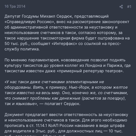
н
16 Тра 2014
#1
н
я
Депутат Госдумы Михаил Сердюк, представляющий
«Справедливую Россию», внес на рассмотрение законопроект
об административной ответственности за неустановку и
неиспользование счетчиков в такси, согласно которому, за
такое нарушение таксомоторная фирма будет оштрафована на
50 тыс. руб., сообщает «Интерфакс» со ссылкой на пресс-
службу политика.
По мнению парламентария, нововведение позволит поднять
культуру таксистов до уровня коллег из Лондона и Парижа, где
таксистам известен даже «примерный репертуар театров».
«У нас такси даже счетчиками элементарными не
оборудованы. Взять, к примеру, Нью-Йорк, в котором желтое
такси известно на весь мир. Оно, конечно же, со счетчиками,
что снимает проблемы как денежные (расчетов за поездку),
так и языковые»,
— полагает Сердюк.
Документ предлагает ввести ответственность за неустановку
и неиспользование счетчиков в такси. Для этого необходимо
прописать в ст. 11.14.1 КоАП России наказание в виде штрафа
для водителя в 3тыс. руб., для должностных лиц — 10 тыс.