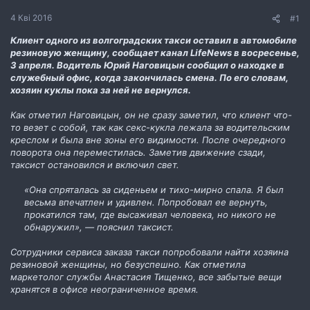
н
н
4 Кві 2016
#1
я
Клиент одного из волгоградских такси оставил в автомобиле
резиновую женщину, сообщает канал LifeNews в восресенье,
3 апреля. Водитель Юрий Наговицын сообщил о находке в
служебный офис, когда закончилась смена. По его словам,
хозяин куклы пока за ней не вернулся.
Как отметил Наговицын, он не сразу заметил, что клиент что-
то везет с собой, так как секс-кукла лежала за водительским
креслом и была вне зоны его видимости. После очередного
поворота она переместилась. Заметив движение сзади,
таксист остановился и включил свет.
«Она спряталась за сиденьем и тихо-мирно спала. Я был
весьма впечатлен и удивлен. Попробовал ее вернуть,
прокатился там, где высаживал человека, но никого не
обнаружил», — пояснил таксист.
Сотрудники сервиса заказа такси попробовали найти хозяина
резиновой женщины, но безуспешно. Как отметила
маркетолог службы Анастасия Тищенко, все забытые вещи
хранятся в офисе неограниченное время.