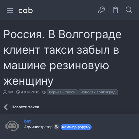
Россия. В Волгограде
клиент такси забыл в
машине резиновую
женщину
А
Д
Т
bot
4 Кві 2016
курьезы такси
новости волгоград
в
а
е
т
т
г
о
а
и
Новости такси
р
с
т
т
bot
е
в
м
о
Администратор
Команда форуму
и
р
е