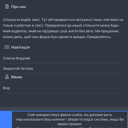
Про нас
Спільнота водіїв таксі. Тут обговорюються актуальні теми, пов'язані не
тільки з роботою в таксі. Приєднатися до нашої спільноти може будь-
який водитель, який не підтримує своє життя без авто. Ми працюємо
кожен день, щоб наш форум був одним із кращих. Приєднуйтесь.
Навігація
Список Форумів
Зворотній Зв'язок
Меню
Вхід
®
Community platform by XenForo
© 2010-2026 XenForo Ltd.
Сайт використовує файли cookie, які допомагають
Community platform by XenForo © 2010-2022 XenForo Ltd. | dev:
Pages
персоналізувати Ваш контент і зберегти вхід в систему, якщо Ви
зареєстровані.