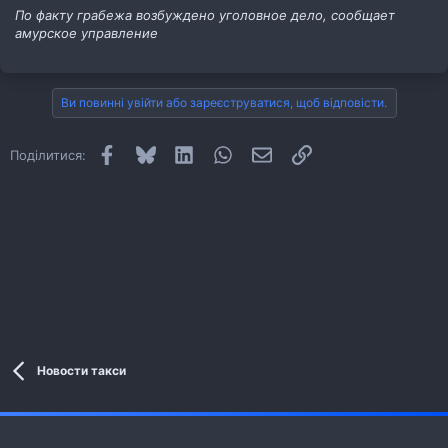
По факту грабежа возбуждено уголовное дело, сообщает
амурское управление
Ви повинні увійти або зареєструватися, щоб відповісти.
Facebook
Bluesky
LinkedIn
WhatsApp
E-mail
Посилання
Поділитися:
Новости такси