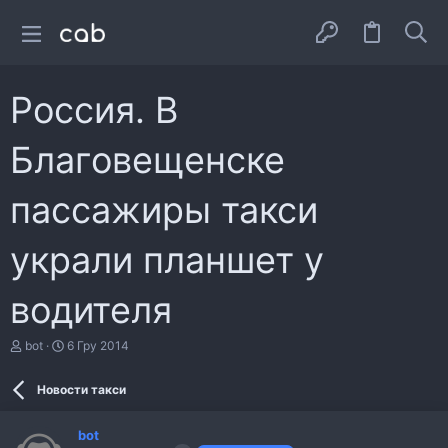
Россия. В
Благовещенске
пассажиры такси
украли планшет у
водителя
А
Д
bot
6 Гру 2014
в
а
т
т
Новости такси
о
а
р
с
т
т
bot
е
в