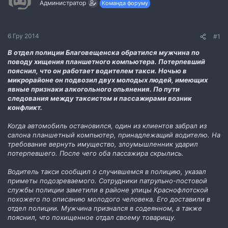
Администратор
Команда форуму
м
о
и
р
е
н
6 Гру 2014
#1
н
я
В отдел полиции Благовещенска обратился мужчина по
поводу хищения планшетного компьютера. Потерпевший
пояснил, что он работает водителем такси. Ночью в
микрорайоне он подвозил двух молодых людей, имеющих
явные признаки алкогольного опьянения. По пути
следования между таксистом и пассажирами возник
конфликт.
Когда автомобиль остановился, один из клиентов забрал из
салона планшетный компьютер, принадлежащий водителю. На
требование вернуть имущество, злоумышленник ударил
потерпевшего. После чего оба пассажира скрылись.
Водитель такси сообщил о случившемся в полицию, указал
приметы подозреваемого. Сотрудники патрульно-постовой
службы полиции заметили в районе улицы Краснофлотской
похожего по описанию молодого человека. Его доставили в
отдел полиции. Мужчина признался в содеянном, а также
пояснил, что похищенное отдал своему товарищу.