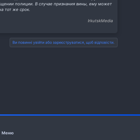
бщении полиции. В случае признания вины, ему может
а тот же срок.
IrkutskMedia
Ви повинні увійти або зареєструватися, щоб відповісти.
Меню