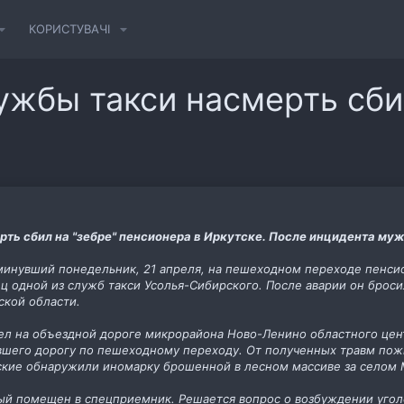
КОРИСТУВАЧІ
ужбы такси насмерть сб
ть сбил на "зебре" пенсионера в Иркутске. После инцидента муж
инувший понедельник, 21 апреля, на пешеходном переходе пенсио
ц одной из служб такси Усолья-Сибирского. После аварии он броси
ской области.
л на объездной дороге микрорайона Ново-Ленино областного центр
вшего дорогу по пешеходному переходу. От полученных травм пожи
ские обнаружили иномарку брошенной в лесном массиве за селом 
й помещен в спецприемник. Решается вопрос о возбуждении уголо