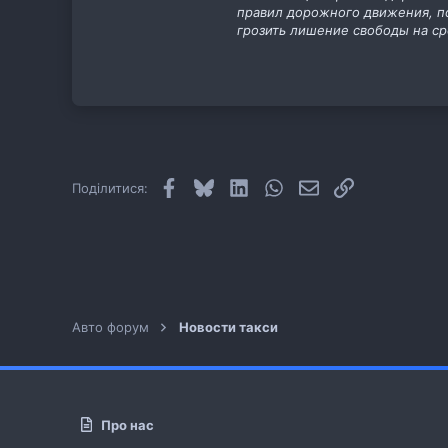
правил дорожного движения, по
грозить лишение свободы на ср
Facebook
Bluesky
LinkedIn
WhatsApp
E-mail
Посилання
Поділитися:
Авто форум
Новости такси
Про нас