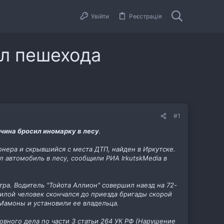
Увійти
Реєстрація
ил пешехода
#1
чина бросил иномарку в лесу
.
нера и скрывшийся с места ДТП, найден в Иркутске.
л автомобиль в лесу, сообщили РИА IrkutskMedia в
а. Водитель "Тойота Аллион" совершил наезд на 72-
лой человек скончался до приезда бригады скорой
Мамоны и установили ее владельца.
вного дела по части 3 статьи 264 УК РФ (Нарушение