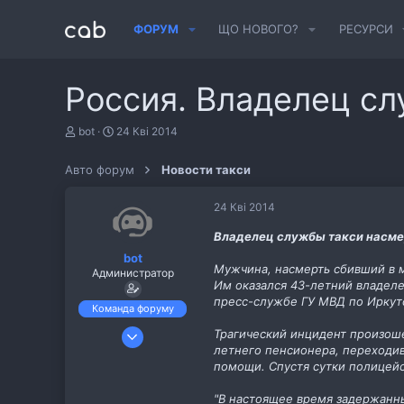
ФОРУМ
ЩО НОВОГО?
РЕСУРСИ
Россия. Владелец сл
А
Д
bot
24 Кві 2014
в
а
т
т
Авто форум
Новости такси
о
а
р
с
т
т
24 Кві 2014
е
в
м
о
Владелец службы такси насмер
и
р
bot
е
Мужчина, насмерть сбивший в м
Администратор
н
Им оказался 43-летний владеле
н
пресс-службе ГУ МВД по Иркут
я
Команда форуму
6 Лис 2013
Трагический инцидент произоше
летнего пенсионера, переходи
487
помощи. Спустя сутки полицей
11
cab.pp.ua
"В настоящее время задержанны