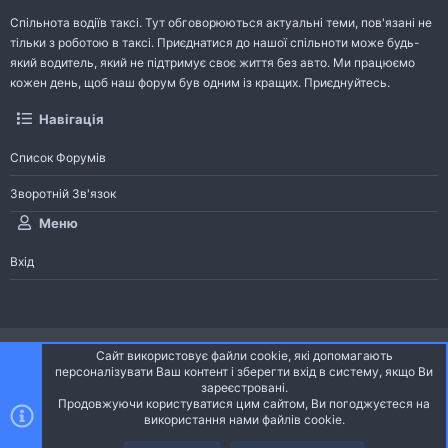
Спільнота водіїв таксі. Тут обговорюються актуальні теми, пов'язані не
тільки з роботою в таксі. Приєднатися до нашої спільноти може будь-
який водитель, який не підтримує своє життя без авто. Ми працюємо
кожен день, щоб наш форум був одним із кращих. Приєднуйтесь.
Навігація
Список Форумів
Зворотній Зв'язок
Меню
Вхід
®
Community platform by XenForo
© 2010-2026 XenForo Ltd.
Сайт використовує файли cookie, які допомагають
Community platform by XenForo © 2010-2022 XenForo Ltd. | dev:
Pages
персоналізувати Ваш контент і зберегти вхід в систему, якщо Ви
зареєстровані.
Продовжуючи користуватися цим сайтом, Ви погоджуєтеся на
Ніч
Українська (UA)
використання нами файлів cookie.
Зверху
Знизу
Зворотній зв'язок
Умови і правила
Політика конфіденційності