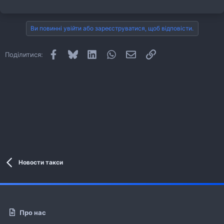
Ви повинні увійти або зареєструватися, щоб відповісти.
Facebook
Bluesky
LinkedIn
WhatsApp
E-mail
Посилання
Поділитися:
Новости такси
Про нас