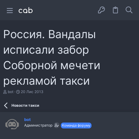
Россия. Вандалы
исписали забор
Соборной мечети
рекламой такси
А
Д
bot
20 Лис 2013
в
а
т
т
Новости такси
о
а
р
с
т
т
bot
е
в
Администратор
Команда форуму
м
о
и
р
е