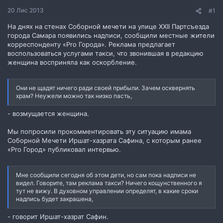
н
20 Лис 2013
#1
н
я
На днях на стенах Соборной мечети на улице XXII Партсъезда
города Самара появились надписи, сообщили местные жители
корреспонденту «Pro Города». Реклама предлагает
воспользоваться услугами такси, что звонившая в редакцию
женщина восприняла как оскорбление.
Они не щадят ничего ради своей прибыли. Зачем осквернять
храм? Неужели можно так низко пасть,
- возмущается женщина.
Мы попросили прокомментировать эту ситуацию имама
Соборной Мечети Иршат-хазрата Сафина, с которым ранее
«Pro Город» публиковал интервью.
Мне сообщили сегодня об этом дети, но сам пока надписи не
видел. Говорите, там реклама такси? Ничего кощунственного я
тут не вижу. В духовном управлении определят, в какие сроки
надпись будет закрашена,
- говорит Иршат-хазрат Сафин.