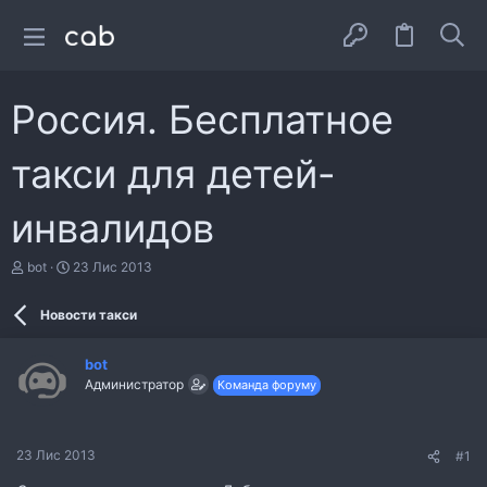
Россия. Бесплатное
такси для детей-
инвалидов
А
Д
bot
23 Лис 2013
в
а
т
т
Новости такси
о
а
р
с
т
т
bot
е
в
Администратор
Команда форуму
м
о
и
р
е
н
23 Лис 2013
#1
н
я