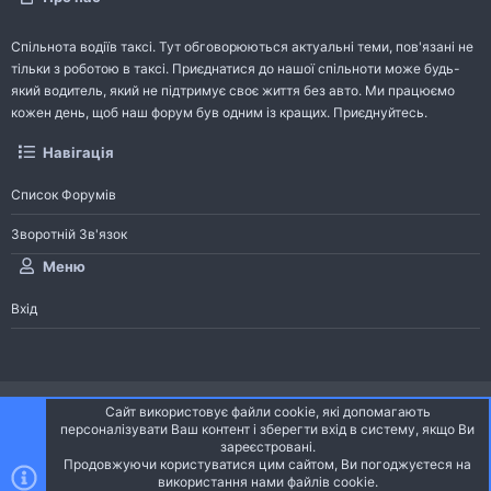
Спільнота водіїв таксі. Тут обговорюються актуальні теми, пов'язані не
тільки з роботою в таксі. Приєднатися до нашої спільноти може будь-
який водитель, який не підтримує своє життя без авто. Ми працюємо
кожен день, щоб наш форум був одним із кращих. Приєднуйтесь.
Навігація
Список Форумів
Зворотній Зв'язок
Меню
Вхід
®
Community platform by XenForo
© 2010-2026 XenForo Ltd.
Сайт використовує файли cookie, які допомагають
Community platform by XenForo © 2010-2022 XenForo Ltd. | dev:
Pages
персоналізувати Ваш контент і зберегти вхід в систему, якщо Ви
зареєстровані.
Продовжуючи користуватися цим сайтом, Ви погоджуєтеся на
Ніч
Українська (UA)
використання нами файлів cookie.
Зверху
Знизу