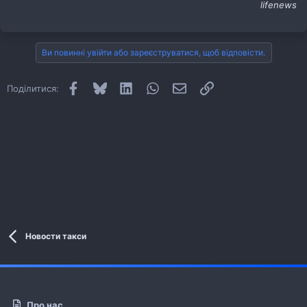
lifenews
Ви повинні увійти або зареєструватися, щоб відповісти.
Facebook
Bluesky
LinkedIn
WhatsApp
E-mail
Посилання
Поділитися:
Новости такси
Про нас