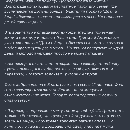
Скорая социальная помощь. Добросердечные жители
Волгограда организовали бесплатное такси для семей, где
воспитываются дети-инвалиды. Участники проекта "Дети в
беде" обязались выезжать на вызов раз в месяц. Но перевозят
детей каждый день.
Эти водители не опаздывают никогда. Машина приезжает
минута в минуту и довозит бесплатно. Григорий Алтухов как
участник проекта "Дети в беде" обязался выезжать на вызов в
любое время суток раз в месяц. Но звонки поступают каждый
день, и молодой человек просто не может отказать.
- Например, я от этого не страдаю, если какому-то ребенку
нужна помощь, я в любое время за свой счет выезжаю и
перевожу, - говорит волонтер Григорий Алтухов.
Таких добровольцев в Волгограде пока всего 15 человек. Фонд
готов возмещать затраты на бензин, но помощники
отказываются и от этого. Говорят, волонтерство не должно
оплачиваться.
- Я однажды перевозила маму троих детей с ДЦП. Центр есть
только в Волжском, где таких детей поднимают. А она живет
здесь, на Мире, - объясняет волонтер Мария Попова. - И
конечно, на такси не доедешь, она одна, у нее нет мужа.