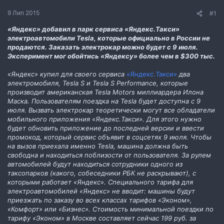
н
н
9 Лип 2015
#1
я
«Яндекс» добавил в парк сервиса «Яндекс.Такси»
электроавтомобили Tesla, которые официально в России не
продаются. Заказать электрокар можно будет с 9 июля.
Эксперимент мог обойтись «Яндексу» более чем в $300 тыс.
«Яндекс» купил для своего сервиса
«Яндекс.Такси»
два
электромобиля, Tesla S и Tesla S Performance, которые
производит американская Tesla Motors миллиардера Илона
Маска. Пользователям поездка на Tesla будет доступна с 9
июля. Вызвать электрокар теоретически могут все обладатели
мобильного приложения «Яндекс.Такси». Для этого нужно
будет обновить приложение до последней версии и ввести
промокод, который сервис объявит в соцсетях 9 июля. Чтобы
на вызов приехала именно Tesla, машина должна быть
свободна и находиться поблизости от пользователя. За рулем
автомобилей будут находиться сотрудники одного из
таксопарков (какого, собеседники РБК не раскрывают), с
которыми работает «Яндекс». Специального тарифа для
электроавтомобилей «Яндекс» не вводит: машины будут
приезжать по заказу во всех классах тарифов «Эконом»,
«Комфорт» или «Бизнес». Стоимость минимальной поездки по
тарифу «Эконом» в Москве составляет сейчас 199 руб. за