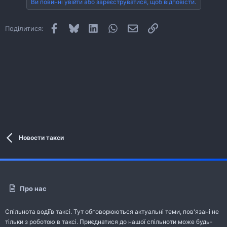
Ви повинні увійти або зареєструватися, щоб відповісти.
Facebook
Bluesky
LinkedIn
WhatsApp
E-mail
Посилання
Поділитися:
Новости такси
Про нас
Спільнота водіїв таксі. Тут обговорюються актуальні теми, пов'язані не
тільки з роботою в таксі. Приєднатися до нашої спільноти може будь-