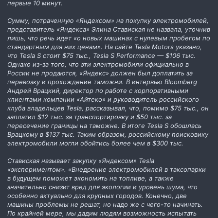
первые 10 минут.
Сумму, потраченную «Яндексом» на покупку электромобилей,
представитель «Яндекса» Элина Ставиская не назвала, уточнив
лишь, что речь идет «о новых машинах с нулевым пробегом по
стандартным для них ценам». На сайте Tesla Motors указано,
что Tesla S стоит $75 тыс., Tesla S Performance — $106 тыс.
Однако из-за того, что эти электромобили официально в
России не продаются, «Яндекс» должен был доплатить за
перевозку и прохождение таможни. В интервью Bloomberg
Андрей Врацкий, директор по работе с корпоративными
клиентами компании «Айтеко» и руководитель российского
клуба владельцев Tesla, рассказывал, что, помимо $75 тыс., он
заплатил $12 тыс. за транспортировку и $50 тыс. за
пересечение границы на таможне. В итоге Tesla S обошлась
Врацкому в $137 тыс. Таким образом, российскому поисковику
электромобили могли обойтись более чем в $300 тыс.
Ставиская называет закупку «Яндексом» Tesla
«экспериментом». «Внедрение электромобилей в таксопарки
в будущем поможет экономить на топливе, а также
значительно снизит вред для экологии и уровень шума, что
особенно актуально для крупных городов. Конечно, две
машины проблемы не решат, но надо же с чего-то начинать.
По крайней мере, мы дадим людям возможность испытать