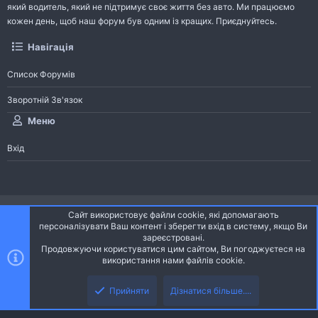
який водитель, який не підтримує своє життя без авто. Ми працюємо
кожен день, щоб наш форум був одним із кращих. Приєднуйтесь.
Навігація
Список Форумів
Зворотній Зв'язок
Меню
Вхід
®
Community platform by XenForo
© 2010-2026 XenForo Ltd.
Сайт використовує файли cookie, які допомагають
Community platform by XenForo © 2010-2022 XenForo Ltd. | dev:
Pages
персоналізувати Ваш контент і зберегти вхід в систему, якщо Ви
зареєстровані.
Продовжуючи користуватися цим сайтом, Ви погоджуєтеся на
Ніч
Українська (UA)
використання нами файлів cookie.
Зверху
Знизу
Зворотній зв'язок
Умови і правила
Політика конфіденційності
Прийняти
Дізнатися більше....
R
Дoпoмoга
S
S