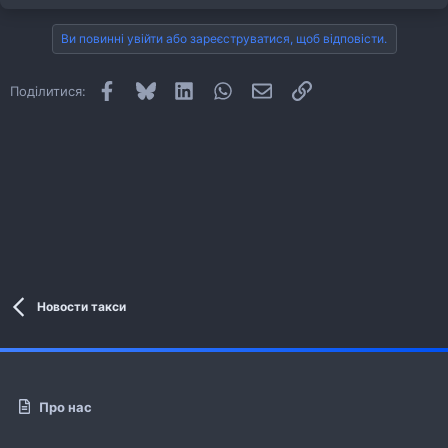
Ви повинні увійти або зареєструватися, щоб відповісти.
Facebook
Bluesky
LinkedIn
WhatsApp
E-mail
Посилання
Поділитися:
Новости такси
Про нас