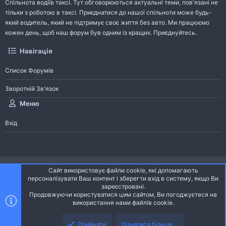
Спільнота водіїв таксі. Тут обговорюються актуальні теми, пов'язані не
тільки з роботою в таксі. Приєднатися до нашої спільноти може будь-
який водитель, який не підтримує своє життя без авто. Ми працюємо
кожен день, щоб наш форум був одним із кращих. Приєднуйтесь.
Навігація
Список Форумів
Зворотній Зв'язок
Меню
Вхід
®
Community platform by XenForo
© 2010-2026 XenForo Ltd.
Сайт використовує файли cookie, які допомагають
Community platform by XenForo © 2010-2022 XenForo Ltd. | dev:
Pages
персоналізувати Ваш контент і зберегти вхід в систему, якщо Ви
зареєстровані.
Продовжуючи користуватися цим сайтом, Ви погоджуєтеся на
Ніч
Українська (UA)
використання нами файлів cookie.
Зворотній зв'язок
Умови і правила
Політика конфіденційності
Прийняти
Дізнатися більше....
R
Дoпoмoга