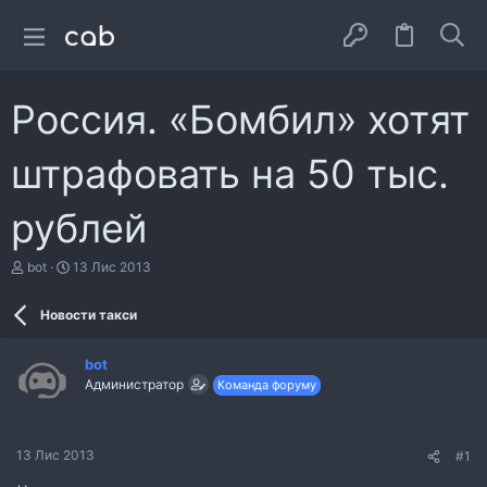
Россия. «Бомбил» хотят
штрафовать на 50 тыс.
рублей
А
Д
bot
13 Лис 2013
в
а
т
т
Новости такси
о
а
р
с
т
т
bot
е
в
Администратор
Команда форуму
м
о
и
р
е
н
13 Лис 2013
#1
н
я