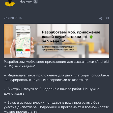
Новичок
м
о
и
р
е
н
25 Лип 2015
#1
н
я
Разработаем мобильное приложение для заказа такси (Android
и iOS) за 2 недели*
✓ Индивидуальное приложение для двух платформ, способное
конкурировать с крупными сервисами заказа такси
✓ Быстрый запуск за 2 недели* с начала работ. Не нужно
долго ждать
✓ Заказы автоматически попадают в вашу программу без
участия диспетчера. Подробнее о программах и возможностях
можно прочитать тут