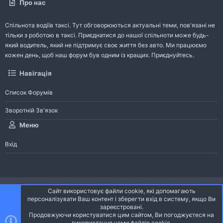
Про нас
Спільнота водіїв таксі. Тут обговорюються актуальні теми, пов'язані не
тільки з роботою в таксі. Приєднатися до нашої спільноти може будь-
який водитель, який не підтримує своє життя без авто. Ми працюємо
кожен день, щоб наш форум був одним із кращих. Приєднуйтесь.
Навігація
Список Форумів
Зворотній Зв'язок
Меню
Вхід
®
Community platform by XenForo
© 2010-2026 XenForo Ltd.
Сайт використовує файли cookie, які допомагають
Community platform by XenForo © 2010-2022 XenForo Ltd. | dev:
Pages
персоналізувати Ваш контент і зберегти вхід в систему, якщо Ви
зареєстровані.
Продовжуючи користуватися цим сайтом, Ви погоджуєтеся на
Ніч
Українська (UA)
використання нами файлів cookie.