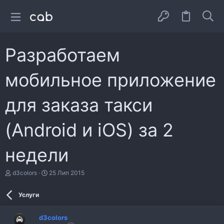
Разработаем
мобильное приложение
для заказа такси
(Android и iOS) за 2
недели
А
Д
d3colors
25 Лип 2015
в
а
т
т
Услуги
о
а
р
с
т
т
d3colors
е
в