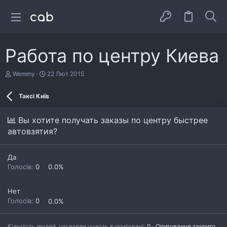
Работа по центру Киева
А
Д
Wemmy
22 Лют 2015
в
а
т
т
Таксі Київ
о
а
р
с
т
т
Вы хотите получать заказы по центру быстрее
е
в
автовзятия?
м
о
и
р
е
н
Да
н
Голосів:
0
0.0%
я
Нет
Голосів:
0
0.0%
Кількість людей, що взяли участь в опитувані
0
Опитування закрито