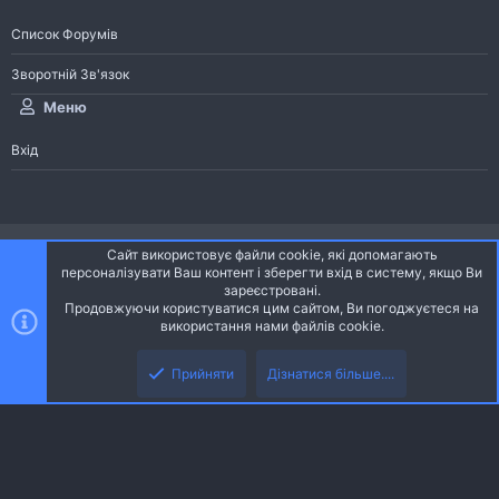
Список Форумів
Зворотній Зв'язок
Меню
Вхід
®
Community platform by XenForo
© 2010-2026 XenForo Ltd.
Сайт використовує файли cookie, які допомагають
Community platform by XenForo © 2010-2022 XenForo Ltd. | dev:
Pages
персоналізувати Ваш контент і зберегти вхід в систему, якщо Ви
зареєстровані.
Продовжуючи користуватися цим сайтом, Ви погоджуєтеся на
Ніч
Українська (UA)
використання нами файлів cookie.
Зверху
Знизу
Зворотній зв'язок
Умови і правила
Політика конфіденційності
Прийняти
Дізнатися більше....
R
Дoпoмoга
S
S