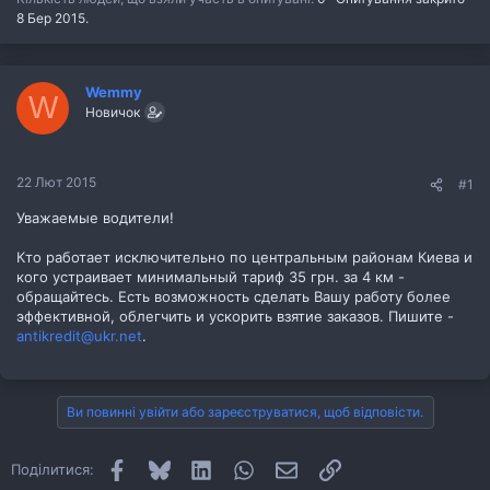
8 Бер 2015
.
Wemmy
W
Новичок
22 Лют 2015
#1
Уважаемые водители!
Кто работает исключительно по центральным районам Киева и
кого устраивает минимальный тариф 35 грн. за 4 км -
обращайтесь. Есть возможность сделать Вашу работу более
эффективной, облегчить и ускорить взятие заказов. Пишите -
antikredit@ukr.net
.
Ви повинні увійти або зареєструватися, щоб відповісти.
Facebook
Bluesky
LinkedIn
WhatsApp
E-mail
Посилання
Поділитися: