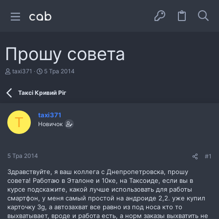
Прошу совета
А
Д
taxi371
5 Тра 2014
в
а
т
т
Таксі Кривий Ріг
о
а
р
с
т
т
taxi371
е
в
T
Новичок
м
о
и
р
е
н
5 Тра 2014
#1
н
я
Здравствуйте, я ваш коллега с Днепропетровска, прошу
совета! Работаю в Эталоне и 10ке, на Таксоиде, если вы в
курсе подскажите, какой лучше использовать для работы
смартфон, у меня самый простой на андроиде 2,2. уже купил
карточку 3g, а автозахват все равно из под носа кто то
выхватывает, вроде и работа есть, а норм заказы выхватить не