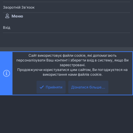
Зворотній Зв'язок
Меню
Вхід
®
Community platform by XenForo
© 2010-2026 XenForo Ltd.
Сайт використовує файли cookie, які допомагають
Community platform by XenForo © 2010-2022 XenForo Ltd. | dev:
Pages
персоналізувати Ваш контент і зберегти вхід в систему, якщо Ви
зареєстровані.
Продовжуючи користуватися цим сайтом, Ви погоджуєтеся на
Ніч
Українська (UA)
використання нами файлів cookie.
Зверху
Знизу
Зворотній зв'язок
Умови і правила
Політика конфіденційності
Прийняти
Дізнатися більше....
R
Дoпoмoга
S
S