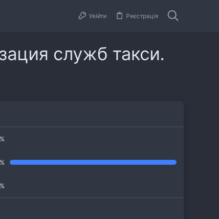
Увійти
Реєстрація
зация служб такси.
0%
0%
0%