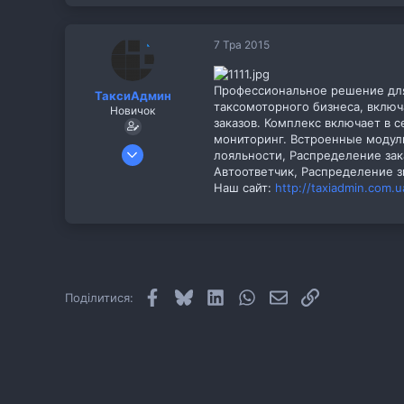
7 Тра 2015
Профессиональное решение для
ТаксиАдмин
таксомоторного бизнеса, включ
Новичок
заказов. Комплекс включает в 
мониторинг. Встроенные модули
7 Тра 2015
лояльности, Распределение зак
1
Автоответчик, Распределение з
Наш сайт:
http://taxiadmin.com.u
0
37
www.taxiadmin.com.ua
Facebook
Bluesky
LinkedIn
WhatsApp
E-mail
Посилання
Поділитися: