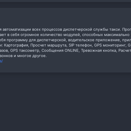
 автоматизации всех процессов диспетчерской службы такси. Прог
ает в себя огромное количество модулей, способных максимально 
себя программу для диспетчерской, водительское приложение, при
: Картография, Просчет маршрута, SIP телефон, GPS мониторинг, G
азов, GPS таксометр, Сообщения ONLINE, Тревожная кнопка, Расчет
вонков и многое другое.
a/