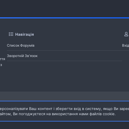
Навігація
Список Форумів
Вхід
Зворотній Зв'язок
ття
із
Pages
рсоналізувати Ваш контент і зберегти вхід в систему, якщо Ви заре
йтом, Ви погоджуєтеся на використання нами файлів cookie.
Зворотній зв'язок