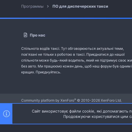
Программы
ПО для диспечерских такси
Про нас
Спільнота водіїв таксі. Тут обговорюються актуальні теми,
пов'язані не тільки з роботою в таксі. Приєднатися до нашої
спільноти може будь-який водитель, який не підтримує своє жи
без авто. Ми працюємо кожен день, щоб наш форум був одним 
кращих. Приєднуйтесь.
®
Community platform by XenForo
© 2010-2026 XenForo Ltd.
Community platform by XenForo © 2010-2022 XenForo Ltd. | dev:
Сайт використовує файли cookie, які допомагають пе
Продовжуючи користуватися цим са
Ніч
Українська (UA)