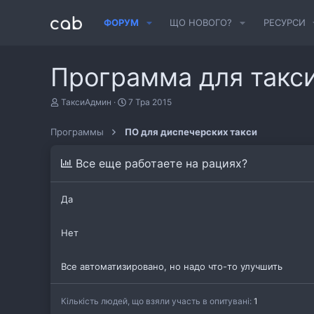
ФОРУМ
ЩО НОВОГО?
РЕСУРСИ
Программа для такси
А
Д
ТаксиАдмин
7 Тра 2015
в
а
т
т
Программы
ПО для диспечерских такси
о
а
р
с
т
т
Все еще работаете на рациях?
е
в
м
о
и
р
Да
е
н
н
Нет
я
Все автоматизировано, но надо что-то улучшить
Кількість людей, що взяли участь в опитувані
1