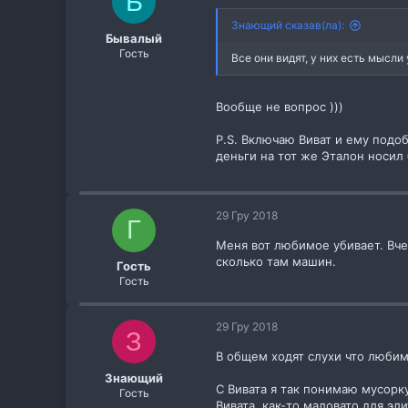
Б
Знающий сказав(ла):
Бывалый
Гость
Все они видят, у них есть мысл
Вообще не вопрос )))
P.S. Включаю Виват и ему подоб
деньги на тот же Эталон носил 
29 Гру 2018
Г
Меня вот любимое убивает. Вчер
сколько там машин.
Гость
Гость
29 Гру 2018
З
В общем ходят слухи что любим
Знающий
С Вивата я так понимаю мусорку
Гость
Вивата, как-то маловато для эл