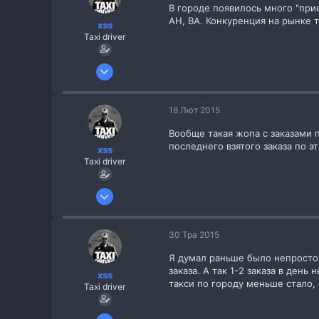
В городе появилось много "при
АН, ВА. Конкуренция на рынке т
xss
Taxi driver
26 Жов 2013
256
8
18 Лют 2015
Вообще такая жопа с заказами п
последнего взятого заказа по 
xss
Taxi driver
26 Жов 2013
256
8
30 Тра 2015
Я думал раньше было непросто, 
заказа. А так 1-2 заказа в ден
xss
такси по городу меньше стало, 
Taxi driver
26 Жов 2013