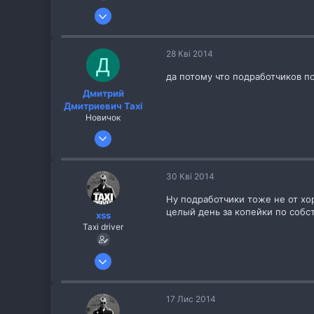
26 Жов 2013
256
8
28 Кві 2014
Д
да потому что подработчиков по
Дмитрий
Дмитриевич Taxi
Новичок
28 Кві 2014
2
0
30 Кві 2014
37
Ну подработчики тоже не от хо
целый день за копейки по собс
xss
Taxi driver
26 Жов 2013
256
8
17 Лис 2014