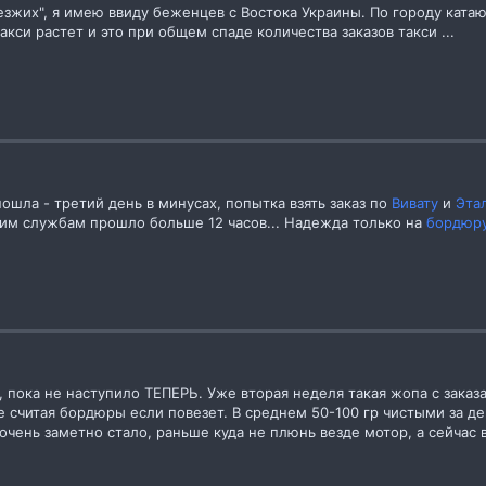
езжих", я имею ввиду беженцев с Востока Украины. По городу ката
акси растет и это при общем спаде количества заказов такси ...
ошла - третий день в минусах, попытка взять заказ по
Вивату
и
Эта
этим службам прошло больше 12 часов... Надежда только на
бордюр
пока не наступило ТЕПЕРЬ. Уже вторая неделя такая жопа с заказа
ь не считая бордюры если повезет. В среднем 50-100 гр чистыми за 
очень заметно стало, раньше куда не плюнь везде мотор, а сейчас 