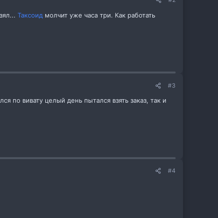
зял...
Таксоид
молчит уже часа три. Как работать
#3
ся по вивату целый день пытался взять заказ, так и
#4