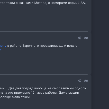
ются такси с шашками Мотора, с номерами сериий АА,
#8
лону
в районе Заречного провалилась... А ведь с
у
#9
ми... Два дня подряд вообще не смог взять ни одного
день, а это примерно 12 часов работы. Даже машин
вообще мало такси.