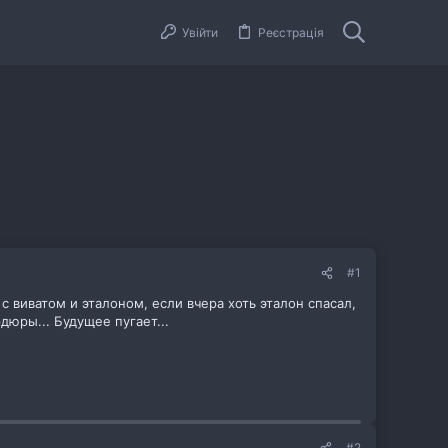
Увійти
Реєстрація
#1
 виватом и эталоном, если вчера хоть эталон спасал,
рдюры... Будущее пугает...
#2