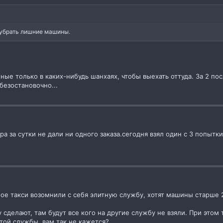
и убрать лишние машины.
ные только в каких-нибудь шанхаях, чтобы выехать оттуда. За 2 по
безостановочно...
а за сутки не дали ни одного заказа.сегодня взял один с 3 попытк
ое такси возомнили с себя элитную службу, хотят машины старше 2
 сделают, там будут все кого на другие службу не взяли. При этом 
итой службы, вам так не кажется?