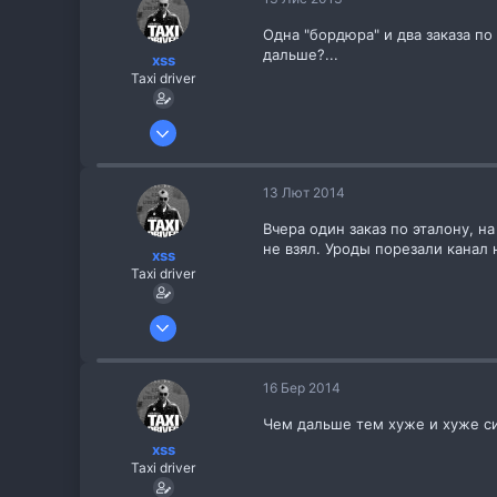
Одна "бордюра" и два заказа по
дальше?...
xss
Taxi driver
26 Жов 2013
256
8
13 Лют 2014
Вчера один заказ по эталону, н
не взял. Уроды порезали канал 
xss
Taxi driver
26 Жов 2013
256
8
16 Бер 2014
Чем дальше тем хуже и хуже си
xss
Taxi driver