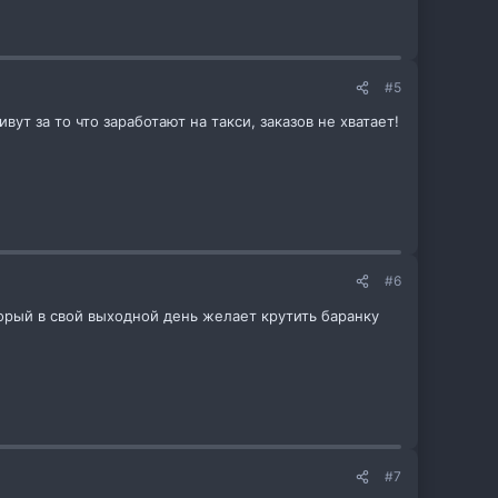
#5
т за то что заработают на такси, заказов не хватает!
#6
орый в свой выходной день желает крутить баранку
#7