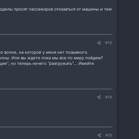
 водилы просят пассажиров отказаться от машины и тем
#13
по волне, на которой у меня нет позывного.
волны. Или вы ждете пока мы все по миру пойдем?
щие"
, но теперь нечего
"разгружать"
... Имейте
#14
#15