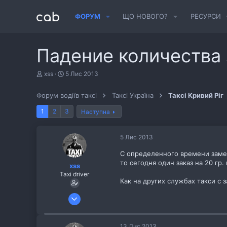
ФОРУМ
ЩО НОВОГО?
РЕСУРСИ
Падение количества 
А
Д
xss
5 Лис 2013
в
а
т
т
Форум водіїв таксі
Таксі Україна
Таксі Кривий Ріг
о
а
р
с
1
2
3
Наступна
т
т
е
в
м
о
5 Лис 2013
и
р
е
С определенного времени замет
н
н
то сегодня один заказ на 20 гр.
xss
я
Taxi driver
Как на других службах такси с 
26 Жов 2013
256
8
13 Лис 2013