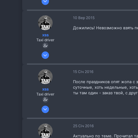
256
8
10 Вер 2015
Дожились! Невозможно взять пер
xss
Taxi driver
26 Жов 2013
256
8
15 Січ 2016
После праздников опят жопа с 
суточные, хоть недельные, хоть
xss
ты там один - заказ твой, с дру
Taxi driver
26 Жов 2013
256
8
25 Січ 2016
Актуально по теме. Прочитал та