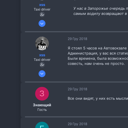
xss
У нас в Запорожье очередь п
Taxi driver
самым водилу возвращают в 
26 Жов 2013
256
8
29 Гру 2018
Я стоял 5 часов на Автовокзале
Администрация, у вас вся стат
xss
Были времена, была возможнос
Taxi driver
совесть, нам очень не просто.
26 Жов 2013
256
8
29 Гру 2018
З
Все они видят, у них есть мыс
Знающий
Гость
29 Гру 2018