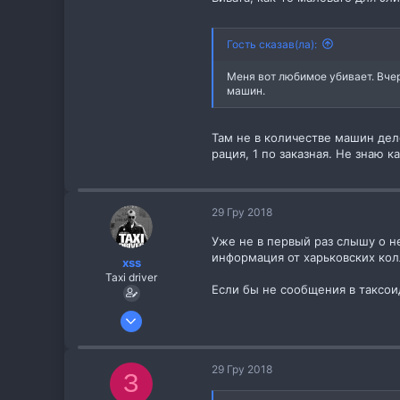
Гость сказав(ла):
Меня вот любимое убивает. Вчера
машин.
Там не в количестве машин дело
рация, 1 по заказная. Не знаю 
29 Гру 2018
Уже не в первый раз слышу о н
информация от харьковских ко
xss
Taxi driver
Если бы не сообщения в таксоид
26 Жов 2013
256
8
29 Гру 2018
З