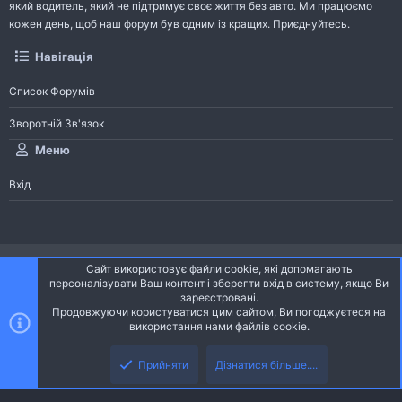
який водитель, який не підтримує своє життя без авто. Ми працюємо
кожен день, щоб наш форум був одним із кращих. Приєднуйтесь.
Навігація
Список Форумів
Зворотній Зв'язок
Меню
Вхід
®
Community platform by XenForo
© 2010-2026 XenForo Ltd.
Сайт використовує файли cookie, які допомагають
Community platform by XenForo © 2010-2022 XenForo Ltd. | dev:
Pages
персоналізувати Ваш контент і зберегти вхід в систему, якщо Ви
зареєстровані.
Продовжуючи користуватися цим сайтом, Ви погоджуєтеся на
Ніч
Українська (UA)
використання нами файлів cookie.
Зверху
Знизу
Зворотній зв'язок
Умови і правила
Політика конфіденційності
Прийняти
Дізнатися більше....
R
Дoпoмoга
S
S