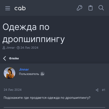
Одежда по
дропшиппингу
А
Д
Jinnar
24 Лис 2024
в
а
т
т
Флейм
о
а
р
с
т
т
Jinnar
е
в
Пользователь
м
о
и
р
е
н
24 Лис 2024
#1
н
я
Подскажите где продается одежда по дропшиппингу?