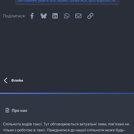
Ви повинні увійти або зареєструватися, щоб відповісти.
Facebook
Bluesky
LinkedIn
WhatsApp
E-mail
Посилання
Поділитися:
Флейм
Про нас
Спільнота водіїв таксі. Тут обговорюються актуальні теми, пов'язані не
тільки з роботою в таксі. Приєднатися до нашої спільноти може будь-