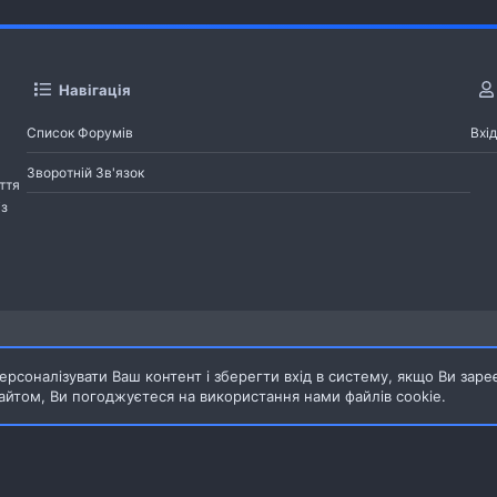
Навігація
Список Форумів
Вхід
Зворотній Зв'язок
ття
із
Pages
рсоналізувати Ваш контент і зберегти вхід в систему, якщо Ви заре
йтом, Ви погоджуєтеся на використання нами файлів cookie.
Зворотній зв'язок