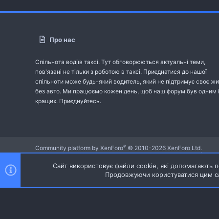
Про нас
Спільнота водіїв таксі. Тут обговорюються актуальні теми,
пов'язані не тільки з роботою в таксі. Приєднатися до нашої
спільноти може будь-який водитель, який не підтримує своє жи
без авто. Ми працюємо кожен день, щоб наш форум був одним 
кращих. Приєднуйтесь.
®
Community platform by XenForo
© 2010-2026 XenForo Ltd.
Community platform by XenForo © 2010-2022 XenForo Ltd. | dev:
Сайт використовує файли cookie, які допомагають пе
Продовжуючи користуватися цим са
Ніч
Українська (UA)