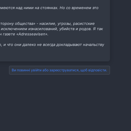
смеются над ними на стоянках. Но со временем это
торону общества» - насилие, угрозы, расистские
а исключением изнасилований, убийств и родов. Я так
 газете «Аdresseavisen».
, и что они далеко не всегда докладывают начальству
Ви повинні увійти або зареєструватися, щоб відповісти.