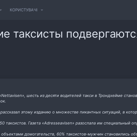
КОРИСТУВАЧІ
ие таксисты подвергаютс
Nettavisen», шесть из десяти водителей такси в Трондхейме стано
ок.
рассказал этому изданию о множестве пикантных ситуаций, в котор
50 таксистов. Газета «Аdresseavisen» разослала им специальный о
ь объектами домогательств, 60% таксистов-мужчин становились об