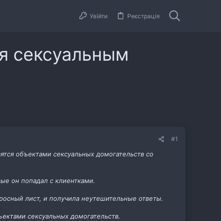
Увійти
Реєстрація
я сексуальным
#1
вятся объектами сексуальных домогательств со
ые он попадал с клиентками.
просный лист, и получила неутешительные ответы.
ъектами сексуальных домогательств.