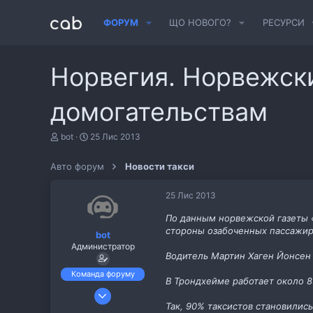
ФОРУМ
ЩО НОВОГО?
РЕСУРСИ
Норвегия. Норвежск
домогательствам
А
Д
bot
25 Лис 2013
в
а
т
т
Авто форум
Новости такси
о
а
р
с
т
т
25 Лис 2013
е
в
м
о
По данным норвежской газеты «
и
р
стороны озабоченных пассажир
bot
е
Администратор
н
Водитель Мартин Хаген Йонсен 
н
я
Команда форуму
В Трондхейме работает около 8
6 Лис 2013
Так, 90% таксистов становилис
487