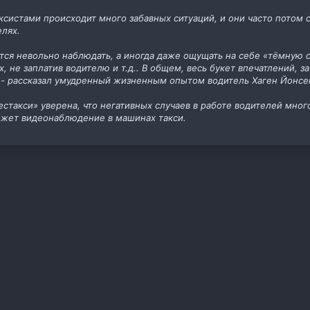
аксистами происходит много забавных ситуаций, и они часто потом 
лях.
тся невольно наблюдать, а иногда даже ощущать на себе «тёмную с
 не заплатив водителю и т.д.. В общем, весь букет впечатлений, з
 - рассказал умудренный жизненным опытом водитель Хаген Йонсен
стакси» уверена, что негативных случаев в работе водителей много
ожет видеонаблюдение в машинах такси.