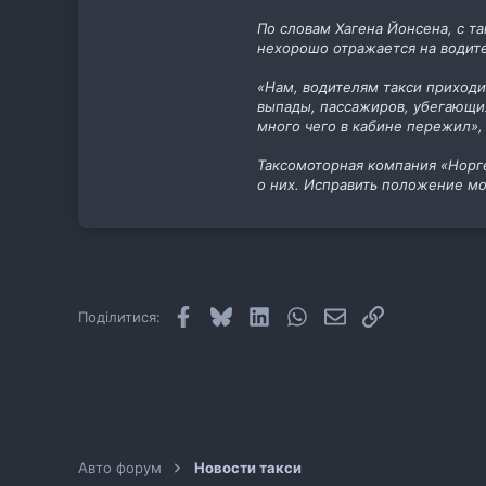
11
По словам Хагена Йонсена, с т
cab.pp.ua
нехорошо отражается на водите
«Нам, водителям такси приходи
выпады, пассажиров, убегающих,
много чего в кабине пережил»,
Таксомоторная компания «Норге
о них. Исправить положение м
Facebook
Bluesky
LinkedIn
WhatsApp
E-mail
Посилання
Поділитися:
Авто форум
Новости такси