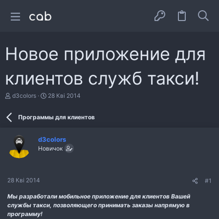
Новое приложение для
клиентов служб такси!
А
Д
d3colors
28 Кві 2014
в
а
т
т
Программы для клиентов
о
а
р
с
т
т
d3colors
е
в
Новичок
м
о
и
р
е
н
28 Кві 2014
#1
н
я
Мы разработали мобильное приложение для клиентов Вашей
службы такси, позволяющего принимать заказы напрямую в
программу!