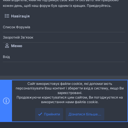
кожен день, щоб наш форум був одним із кращих. Приєднуйтесь.
Навігація
Список Форумів
Зворотній Зв'язок
Меню
Вхід
®
Community platform by XenForo
© 2010-2026 XenForo Ltd.
Сайт використовує файли cookie, які допомагають
Community platform by XenForo © 2010-2022 XenForo Ltd. | dev:
Pages
персоналізувати Ваш контент і зберегти вхід в систему, якщо Ви
зареєстровані.
Продовжуючи користуватися цим сайтом, Ви погоджуєтеся на
Ніч
Українська (UA)
використання нами файлів cookie.
Зверху
Знизу
Зворотній зв'язок
Умови і правила
Політика конфіденційності
Прийняти
Дізнатися більше....
R
Дoпoмoга
S
S