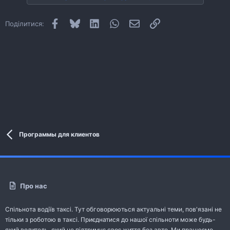
Facebook
Bluesky
LinkedIn
WhatsApp
E-mail
Посилання
Поділитися:
Программы для клиентов
Про нас
Спільнота водіїв таксі. Тут обговорюються актуальні теми, пов'язані не
тільки з роботою в таксі. Приєднатися до нашої спільноти може будь-
який водитель, який не підтримує своє життя без авто. Ми працюємо