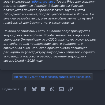
модифицировала
гибридные авто
Toyota Prius для создания
демонстрационных RoboCar. В ближайшем будущем
планируется похожее преобразование Toyota Estima,
гибридного минивэна, продающегося только в Японии. По
мнению разработчиков, этот автомобиль является лучшей
платформой для беспилотного такси-сервиса.
Помимо беспилотных авто, в Японии популяризируются
водородные автомобили. Toyota, являющаяся одним из
спонсоров Олимпийских игр-2020, планирует использовать
это событие для продвижения своего водородного
автомобиля Mirai. Японское правительство планирует
расширить инфраструктуру водородных заправок и сделать
условия для массового распространения водородных
автомобилей к 2020 году.
Ви повинні увійти або зареєструватися, щоб відповісти.
Facebook
Bluesky
LinkedIn
WhatsApp
E-mail
Посилання
Поділитися: