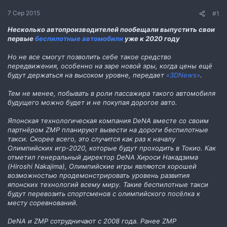
н
н
7 Сер 2015
#1
я
Несколько автопроизводителей пообещали выпустить свои
первые
беспилотные автомобили
уже к 2020 году
Но не все смогут позволить себе такое средство
передвижения, особенно на заре новой эры, когда цены ещё
будут держаться на высоком уровне, передает
«3DNews»
.
Тем не менее, побывать в роли пассажира такого автомобиля
будущего можно будет и не покупая дорогое авто.
Японская технологическая компания DeNA вместе со своим
партнёром ZMP планируют вывести на дороги беспилотные
такси. Скорее всего, это случится как раз к началу
Олимпийских игр-2020, которые будут проходить в Токио. Как
отметил генеральный директор DeNA Хироси Накадзима
(Hiroshi Nakajima), Олимпийские игры являются хорошей
возможностью продемонстрировать уровень развития
японских технологий всему миру. Такие беспилотные такси
будут перевозить спортсменов с олимпийского посёлка к
месту соревнований.
DeNA и ZMP сотрудничают с 2008 года. Ранее ZMP