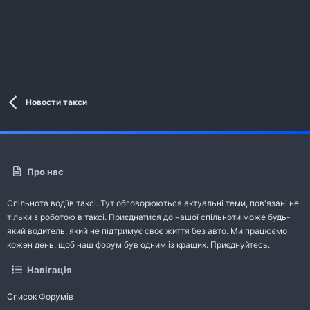
Новости такси
Про нас
Спільнота водіїв таксі. Тут обговорюються актуальні теми, пов'язані не
тільки з роботою в таксі. Приєднатися до нашої спільноти може будь-
який водитель, який не підтримує своє життя без авто. Ми працюємо
кожен день, щоб наш форум був одним із кращих. Приєднуйтесь.
Навігація
Список Форумів