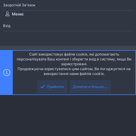
Зворотній Зв'язок
Меню
Вхід
®
Community platform by XenForo
© 2010-2026 XenForo Ltd.
Сайт використовує файли cookie, які допомагають
Community platform by XenForo © 2010-2022 XenForo Ltd. | dev:
Pages
персоналізувати Ваш контент і зберегти вхід в систему, якщо Ви
зареєстровані.
Продовжуючи користуватися цим сайтом, Ви погоджуєтеся на
Ніч
Українська (UA)
використання нами файлів cookie.
Зверху
Знизу
Зворотній зв'язок
Умови і правила
Політика конфіденційності
Прийняти
Дізнатися більше....
R
Дoпoмoга
S
S