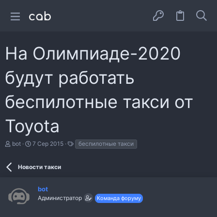
На Олимпиаде-2020
будут работать
беспилотные такси от
Toyota
А
Д
Т
bot
7 Сер 2015
беспилотные такси
в
а
е
т
т
г
о
а
и
Новости такси
р
с
т
т
bot
е
в
м
о
Администратор
Команда форуму
и
р
е