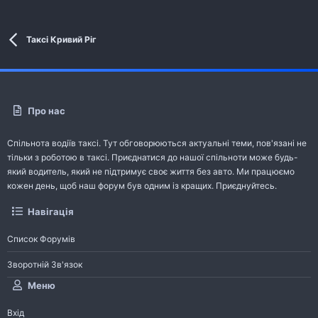
Таксі Кривий Ріг
Про нас
Спільнота водіїв таксі. Тут обговорюються актуальні теми, пов'язані не
тільки з роботою в таксі. Приєднатися до нашої спільноти може будь-
який водитель, який не підтримує своє життя без авто. Ми працюємо
кожен день, щоб наш форум був одним із кращих. Приєднуйтесь.
Навігація
Список Форумів
Зворотній Зв'язок
Меню
Вхід