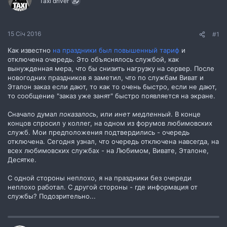
Taxi driver
н
н
я
15 Січ 2016
#1
Как известно
на праздники был повышенный тариф
и
отключена очередь. Это объяснялось службой, как
вынужденная мера, что бы снизить нагрузку на сервер. После
новогодних праздников я заметил, что по службам Виват и
Эталон заказ если дают, то как то очень быстро, если не дают,
то сообщение "заказ уже занят" быстро появляется на экране.
Сначало думал
показалось
, или
инет медленный
. В конце
концов спросил у коллег, на одном из форумов любимовских
служб. Мои предположения подтвердились - очередь
отключена. Сегодня узнал, что очередь отключена навсегда, на
всех любимовских службах - на Любимом, Вивате, Эталоне,
Десятке.
С одной стороны неплохо, я на праздники без очереди
неплохо работал. С другой стороны - где информация от
службы? Подозрительно...