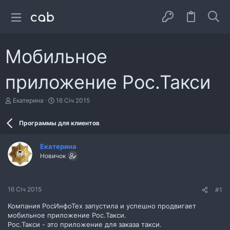
Мобильное
приложение Рос.Такси
А
Д
Екатерина
16 Січ 2015
в
а
т
т
Программы для клиентов
о
а
р
с
т
т
Екатерина
е
в
Новичок
м
о
и
р
е
н
16 Січ 2015
#1
н
я
Компания РосИнфоТех запустила и успешно продвигает
мобильное приложение Рос.Такси.
Рос.Такси - это приложение для заказа такси.