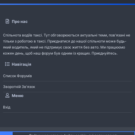
Про нас
Спільнота водіїв таксі. Тут обговорюються актуальні теми, пов'язані не
тільки з роботою в таксі. Приєднатися до нашої спільноти може будь-
який водитель, який не підтримує своє життя без авто. Ми працюємо
кожен день, щоб наш форум був одним із кращих. Приєднуйтесь.
Навігація
Список Форумів
Зворотній Зв'язок
Меню
Вхід
®
Community platform by XenForo
© 2010-2026 XenForo Ltd.