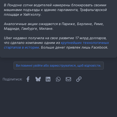
В Лондоне сотни водителей намерены блокировать своими
машинами подъезды к зданию парламента, Трафальгарской
площади и Уайтхоллу.
Аналогичные акции ожидаются в Париже, Берлине, Риме,
Мадриде, Гамбурге, Милане.
Uber недавно получила на свое развитие 17 млрд долларов,
что сделало компанию одним из
крупнейших технологичных
стартапов в истории
. Больше денег привлек лишь Facebook.
Ви повинні увійти або зареєструватися, щоб відповісти.
Facebook
Bluesky
LinkedIn
WhatsApp
E-mail
Посилання
Поділитися: