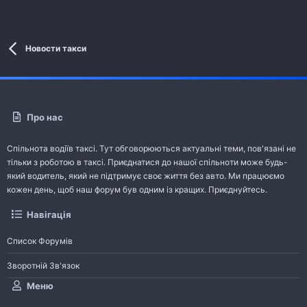
Новости такси
Про нас
Спільнота водіїв таксі. Тут обговорюються актуальні теми, пов'язані не
тільки з роботою в таксі. Приєднатися до нашої спільноти може будь-
який водитель, який не підтримує своє життя без авто. Ми працюємо
кожен день, щоб наш форум був одним із кращих. Приєднуйтесь.
Навігація
Список Форумів
Зворотній Зв'язок
Меню