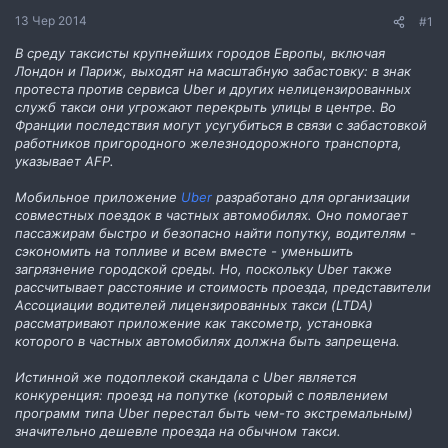
н
13 Чер 2014
#1
н
я
В среду таксисты крупнейших городов Европы, включая
Лондон и Париж, выходят на масштабную забастовку: в знак
протеста против сервиса Uber и других нелицензированных
служб такси они угрожают перекрыть улицы в центре. Во
Франции последствия могут усугубиться в связи с забастовкой
работников пригородного железнодорожного транспорта,
указывает AFP.
Мобильное приложение
Uber
разработано для организации
совместных поездок в частных автомобилях. Оно помогает
пассажирам быстро и безопасно найти попутку, водителям -
сэкономить на топливе и всем вместе - уменьшить
загрязнение городской среды. Но, поскольку Uber также
рассчитывает расстояние и стоимость проезда, представители
Ассоциации водителей лицензированных такси (LTDA)
рассматривают приложение как таксометр, установка
которого в частных автомобилях должна быть запрещена.
Истинной же подоплекой скандала с Uber является
конкуренция: проезд на попутке (который с появлением
программ типа Uber перестал быть чем-то экстремальным)
значительно дешевле проезда на обычном такси.