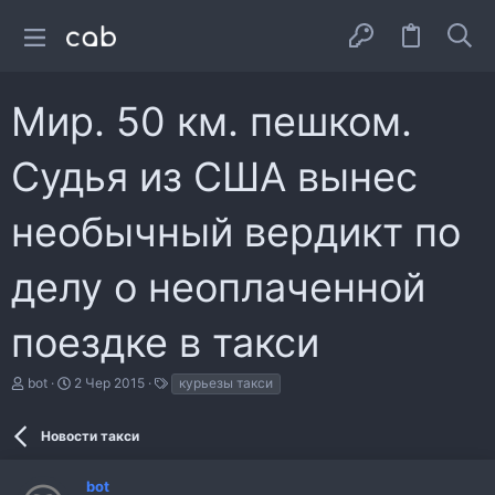
Мир. 50 км. пешком.
Судья из США вынес
необычный вердикт по
делу о неоплаченной
поездке в такси
А
Д
Т
bot
2 Чер 2015
курьезы такси
в
а
е
т
т
г
о
а
и
Новости такси
р
с
т
т
bot
е
в