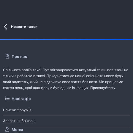
Новости такси
Про нас
Спільнота водіїв таксі. Тут обговорюються актуальні теми, пов'язані не
тільки з роботою в таксі. Приєднатися до нашої спільноти може будь-
який водитель, який не підтримує своє життя без авто. Ми працюємо
кожен день, щоб наш форум був одним із кращих. Приєднуйтесь.
Навігація
Список Форумів
Зворотній Зв'язок
Меню