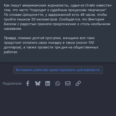
Как пишут американские журналисты, судья из Огайо известен
тем, что часто "подходит к судебным процессам творчески".
По словам Цинцонетти, у задержанной есть 48 часов, чтобы
пройти пешком 50 километров. Сообщается, что Виктория
Баском с радостью приняла предложение о столь необычном
наказании.
Правда, помимо долгой прогулки, женщине все-таки
предстоит оплатить свою поездку в такси (около 100
долларов), а также провести три дня на общественных
работах.
Ви повинні увійти або зареєструватися, щоб відповісти.
Facebook
Bluesky
LinkedIn
WhatsApp
E-mail
Посилання
Поділитися: