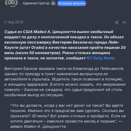
м
о
Администратор
Команда форуму
и
р
е
н
н
2 Чер 2015
#1
я
Судья из США Майкл А. Цинцонетти вынес необычный
вердикт по делу о неоплаченной поездке в такси. Он обязал
несносную пассажирку Викторию Баском из города Лейк-
Каунти (штат Огайо) в качестве наказания пройти пешком 30
миль (около 50 километров). Ровно столько женщина
проехала в такси, не заплатив, сообщает
NY Daily News
.
Виктория Баском заказала такси из Кливленда до Пейнсвилля,
однако по приезду в пункт назначения выпрыгнула из
автомобиля и скрылась. Водитель такси позвонил в полицию,
и женщину задержали. В итоге можно сказать, что американке
повезло – Баском не ожидала, что судья предложит ей столь
необычный выход из ситуации.
"Что вы делаете, когда у вас нет денег на такси? Вы идете
пешком. Именно это я предлагаю вам сделать. Сколько вы
проехали? 30 миль? Вот ровно столько и пройдете. Если не
хотите двигаться – извольте провести месяц в тюрьме", —
заявил Майкл А. Цинцонетти.