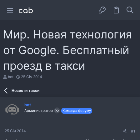
Мир. Новая технология
от Google. Бесплатный
проезд в такси
А
Д
bot
25 Січ 2014
в
а
т
т
Новости такси
о
а
р
с
т
т
bot
е
в
Администратор
Команда форуму
м
о
и
р
е
н
25 Січ 2014
#1
н
я