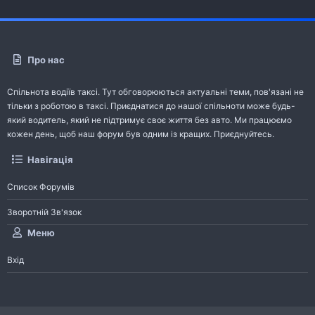
Про нас
Спільнота водіїв таксі. Тут обговорюються актуальні теми, пов'язані не
тільки з роботою в таксі. Приєднатися до нашої спільноти може будь-
який водитель, який не підтримує своє життя без авто. Ми працюємо
кожен день, щоб наш форум був одним із кращих. Приєднуйтесь.
Навігація
Список Форумів
Зворотній Зв'язок
Меню
Вхід