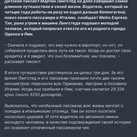
Датский таксист Мартин Лангстед на днях совершил самое
длинное путешествие в своей жизни. Водитель, который за
четыре года работы ни разу не ездил дальше Копенгагена,
повез своего пассажира в Италию, сообщает Metro Express.
Так, рано утром к машине Лангстеда подошел молодой
человек, который попросил отвезти его из родного города
Оденсе в Рим.
- Сначала я подумал, что ему нужно в аэропорт, но нет, он
собирался проделать весь путь на такси. Когда он достал свою
кредитку и я увидел, что она безлимитная, мы поехали, -
рассказал таксист.
В итоге путешествие растянулось на целых три дня. За это
время Лангстед и его пассажир проехали почти две тысячи
километров: пересекли всю Германию, Австрию и половину
Италии. Когда они прибыли в Рим, счетчик насчитал 29 226
крон (около 5250 долларов).
Выяснилось, что необычный пассажир всю жизнь мечтал о
поездке в итальянскую столицу. Там он хотел посетить
несколько церквей. И хотя водитель не запомнил имени
молодого человека, в качестве подтверждения своей истории
он сохранил оплаченный пассажиром чек.