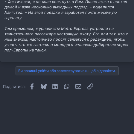
- Фактически, я не спал весь путь в Рим. После этого я поехал
домой и взял несколько выходных подряд, - поделился
Лангстед. – На этой поездке я заработал почти месячную
зарплату.
Тем временем, журналисты Metro Express устроили на
таинственного пассажира настоящую охоту. Его или тех, кто с
ним знаком, настойчиво просят связаться с редакцией, чтобы
узнать, что же заставило молодого человека добираться через
пол-Европы на такси.
Ви повинні увійти або зареєструватися, щоб відповісти.
Facebook
Bluesky
LinkedIn
WhatsApp
E-mail
Посилання
Поділитися: