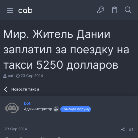
Мир. Житель Дании
заплатил за поездку на
такси 5250 долларов
А
Д
bot
23 Сер 2014
в
а
т
т
Новости такси
о
а
р
с
т
т
bot
е
в
Администратор
Команда форуму
м
о
и
р
е
н
23 Сер 2014
#1
н
я