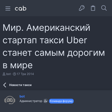
Мир. Американский
стартап такси Uber
станет самым дорогим
в мире
А
Д
bot
17 Тра 2014
в
а
т
т
Новости такси
о
а
р
с
т
т
bot
е
в
Администратор
Команда форуму
м
о
и
р
е