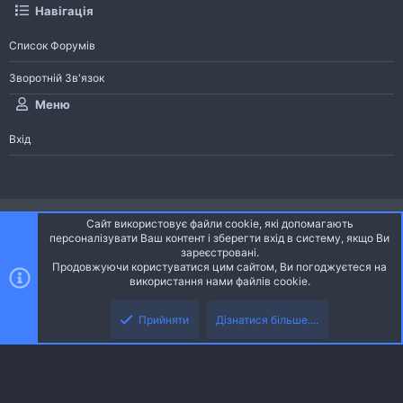
Навігація
Список Форумів
Зворотній Зв'язок
Меню
Вхід
®
Community platform by XenForo
© 2010-2026 XenForo Ltd.
Сайт використовує файли cookie, які допомагають
Community platform by XenForo © 2010-2022 XenForo Ltd. | dev:
Pages
персоналізувати Ваш контент і зберегти вхід в систему, якщо Ви
зареєстровані.
Продовжуючи користуватися цим сайтом, Ви погоджуєтеся на
Ніч
Українська (UA)
використання нами файлів cookie.
Зверху
Знизу
Зворотній зв'язок
Умови і правила
Політика конфіденційності
Прийняти
Дізнатися більше....
R
Дoпoмoга
S
S