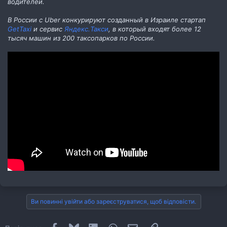
водителей.
В России с Uber конкурируют созданный в Израиле стартап
GetTaxi
и сервис
Яндекс.Такси
, в который входят более 12
тысяч машин из 200 таксопарков по России.
Ви повинні увійти або зареєструватися, щоб відповісти.
Facebook
Bluesky
LinkedIn
WhatsApp
E-mail
Посилання