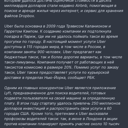
которым удалось достичь оценочной стоимости в десять
миллиардов долларов стали недавно Airbnb, помогающая в
поиске и аренде жилья через интернет, и сервис для хранения
файлов Dropbox.
Uber была основана в 2009 года Трэвисом Каланиоком и
Гарретом Кэмпом. К созданию компании их подтолкнула
поездка в Париж, где им не удалось поймать такси во время
прогулки по городу. В настоящий момент услуги Uber
доступны в 115 городах мира, в том числе в России, в
компании заняты 900 человек. Uber предлагает как
бюджетные такси, так и более дорогие варианты, в том числе
такси-лимузины. Компания получает от работающих в ней
таксистов комиссию в размере 20%. Помимо услуг по заказу
такси, Uber также предоставляет услуги по курьерской
доставке в пределах Нью-Йорка, сообщает РБК.
Одним из главных конкурентом Uber является приложение
Lyft, предназначенное для поиска водителей, готовых
подвезти пользователя на своей машине за определенную
плату. В этом году стартапу удалось привлечь 250 миллионов
долларов инвестиций и распространить свои услуги в 60
городах США. Кроме того, претензии к Uber высказали
профсоюзы водителей такси: так, в июне в Лондоне в акции
против компании планируют принять участие около 10 тысяч