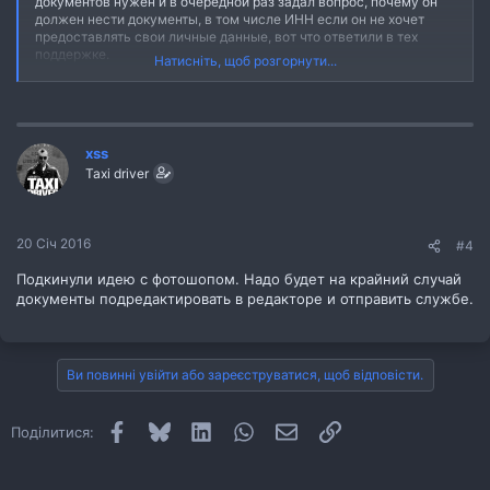
документов нужен и в очередной раз задал вопрос, почему он
должен нести документы, в том числе ИНН если он не хочет
предоставлять свои личные данные, вот что ответили в тех
поддержке.
Натисніть, щоб розгорнути...
Nataliya Rysakova
Потому что, условия одинаковые для каждого водителя!
02:28 Вы
xss
условия не должны нарушать закон
Taxi driver
02:29 Nataliya Rysakova
принудительно Вас никто не заставляет предоставлять Ваши
документы, если Вы хотите работать на службе, Вы принимаете
20 Січ 2016
#4
условия работы.
02:30 Вы
Подкинули идею с фотошопом. Надо будет на крайний случай
а если завтра придумают голым сфотографироваться?
документы подредактировать в редакторе и отправить службе.
мне тоже либо принимать либо не работать?)
02:30 Nataliya Rysakova
если посчитают сделать нужным, то да
!
Ви повинні увійти або зареєструватися, щоб відповісти.
Facebook
Bluesky
LinkedIn
WhatsApp
E-mail
Посилання
Поділитися: