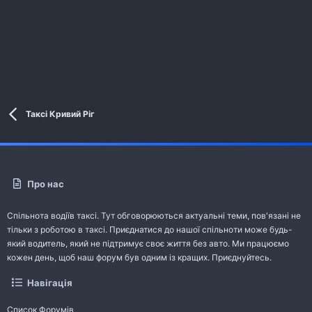
Таксі Кривий Ріг
Про нас
Спільнота водіїв таксі. Тут обговорюються актуальні теми, пов'язані не
тільки з роботою в таксі. Приєднатися до нашої спільноти може будь-
який водитель, який не підтримує своє життя без авто. Ми працюємо
кожен день, щоб наш форум був одним із кращих. Приєднуйтесь.
Навігація
Список Форумів