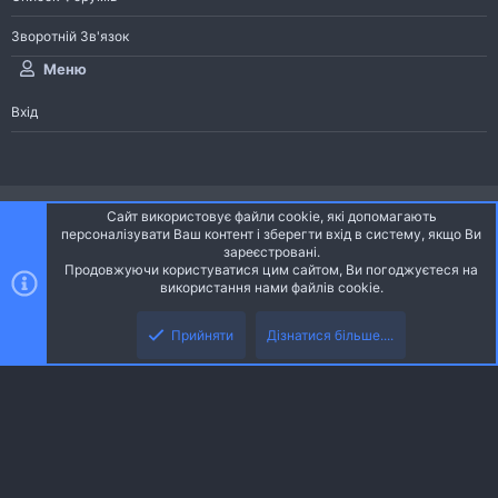
Зворотній Зв'язок
Меню
Вхід
®
Community platform by XenForo
© 2010-2026 XenForo Ltd.
Сайт використовує файли cookie, які допомагають
Community platform by XenForo © 2010-2022 XenForo Ltd. | dev:
Pages
персоналізувати Ваш контент і зберегти вхід в систему, якщо Ви
зареєстровані.
Продовжуючи користуватися цим сайтом, Ви погоджуєтеся на
Ніч
Українська (UA)
використання нами файлів cookie.
Зверху
Знизу
Зворотній зв'язок
Умови і правила
Політика конфіденційності
Прийняти
Дізнатися більше....
R
Дoпoмoга
S
S