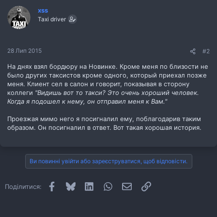
xss
Taxi driver
28 Лип 2015
#2
На днях взял бордюру на Новинке. Кроме меня по близости не
было других таксистов кроме одного, который приехал позже
меня. Клиент сел в салон и говорит, показывая в сторону
коллеги
"Видишь вот то такси? Это очень хороший человек.
Когда я подошел к нему, он отправил меня к Вам."
Проезжая мимо него я посигналил ему, поблагодарив таким
образом. Он посигналил в ответ. Вот такая хорошая история.
Ви повинні увійти або зареєструватися, щоб відповісти.
Facebook
Bluesky
LinkedIn
WhatsApp
E-mail
Посилання
Поділитися: