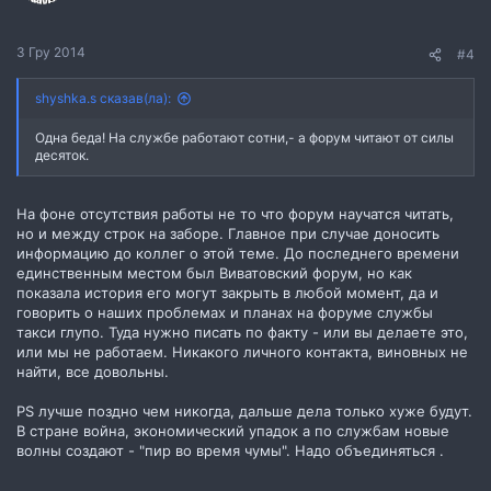
3 Гру 2014
#4
shyshka.s сказав(ла):
Одна беда! На службе работают сотни,- а форум читают от силы
десяток.
На фоне отсутствия работы не то что форум научатся читать,
но и между строк на заборе. Главное при случае доносить
информацию до коллег о этой теме. До последнего времени
единственным местом был Виватовский форум, но как
показала история его могут закрыть в любой момент, да и
говорить о наших проблемах и планах на форуме службы
такси глупо. Туда нужно писать по факту - или вы делаете это,
или мы не работаем. Никакого личного контакта, виновных не
найти, все довольны.
PS лучше поздно чем никогда, дальше дела только хуже будут.
В стране война, экономический упадок а по службам новые
волны создают - "пир во время чумы". Надо объединяться .