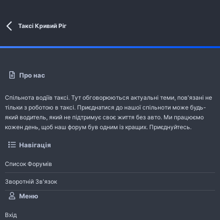
Таксі Кривий Ріг
Про нас
Спільнота водіїв таксі. Тут обговорюються актуальні теми, пов'язані не
тільки з роботою в таксі. Приєднатися до нашої спільноти може будь-
який водитель, який не підтримує своє життя без авто. Ми працюємо
кожен день, щоб наш форум був одним із кращих. Приєднуйтесь.
Навігація
Список Форумів
Зворотній Зв'язок
Меню
Вхід