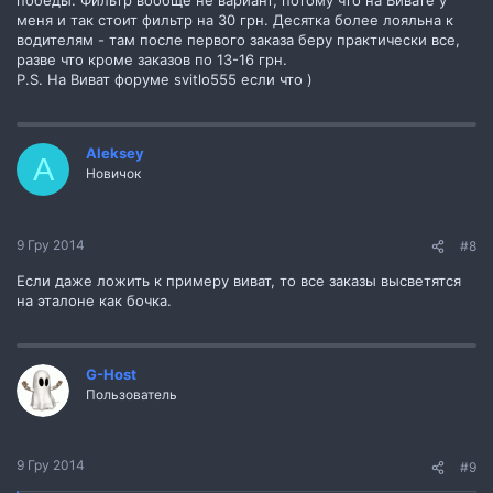
победы. Фильтр вообще не вариант, потому что на Вивате у
меня и так стоит фильтр на 30 грн. Десятка более лояльна к
водителям - там после первого заказа беру практически все,
разве что кроме заказов по 13-16 грн.
P.S. На Виват форуме svitlo555 если что )
Aleksey
A
Новичок
9 Гру 2014
#8
Если даже ложить к примеру виват, то все заказы высветятся
на эталоне как бочка.
G-Host
Пользователь
9 Гру 2014
#9