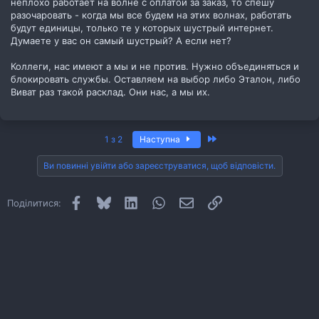
неплохо работает на волне с оплатой за заказ, то спешу
разочаровать - когда мы все будем на этих волнах, работать
будут единицы, только те у которых шустрый интернет.
Думаете у вас он самый шустрый? А если нет?
Коллеги, нас имеют а мы и не против. Нужно объединяться и
блокировать службы. Оставляем на выбор либо Эталон, либо
Виват раз такой расклад. Они нас, а мы их.
Останній
1 з 2
Наступна
Ви повинні увійти або зареєструватися, щоб відповісти.
Facebook
Bluesky
LinkedIn
WhatsApp
E-mail
Посилання
Поділитися: