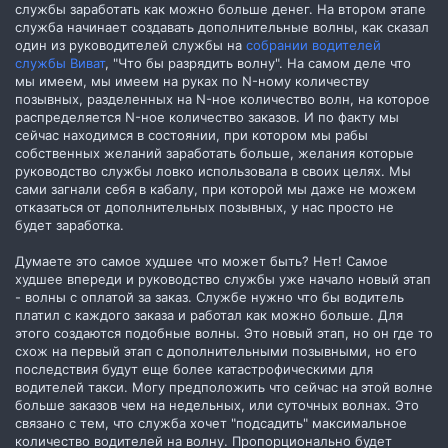
службы заработать как можно больше денег. На втором этапе
служба начинает создавать дополнительные волны, как сказал
один из руководителей службы на
собрании водителей
службы Виват
, "Что бы разрядить волну". На самом деле что
мы имеем, мы имеем на руках по N-ному количеству
позывных, разделенных на N-ное количество волн, на которое
распределяется N-ное количество заказов. И по факту мы
сейчас находимся в состоянии, при котором мы рабы
собственных желаний заработать больше, желания которые
руководство службы ловко использовала в своих целях. Мы
сами загнали себя в кабалу, при которой мы даже не можем
отказаться от дополнительных позывных, у нас просто не
будет заработка.
Думаете это самое худшее что может быть? Нет! Самое
худшее впереди и руководство службы уже начало новый этап
- волны с оплатой за заказ. Службе нужно что бы водитель
платил с каждого заказа и работал как можно больше. Для
этого создаются подобные волны. Это новый этап, но он где то
схож на первый этап с дополнительными позывными, но его
последствия будут еще более катастрофическими для
водителей такси. Могу предположить что сейчас на этой волне
больше заказов чем на недельных, или суточных волнах. Это
связано с тем, что служба хочет "подсадить" максимальное
количество водителей на волну. Пропорционально будет