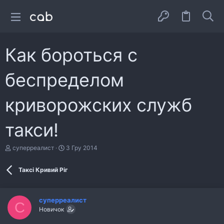
Как бороться с
беспределом
криворожских служб
такси!
А
Д
суперреалист
3 Гру 2014
в
а
т
т
Таксі Кривий Ріг
о
а
р
с
т
т
е
в
суперреалист
С
м
о
Новичок
и
р
е