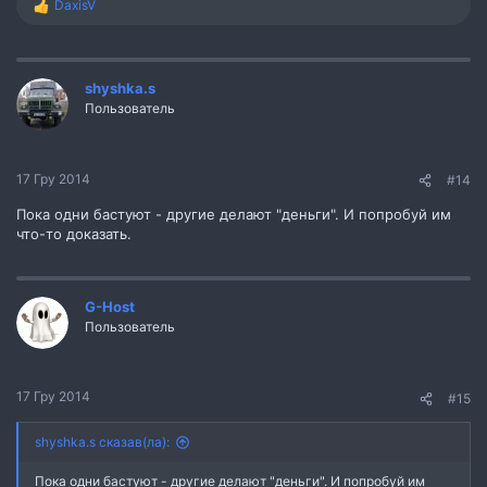
DaxisV
Р
е
а
к
ц
shyshka.s
і
Пользователь
ї
:
17 Гру 2014
#14
Пока одни бастуют - другие делают "деньги". И попробуй им
что-то доказать.
G-Host
Пользователь
17 Гру 2014
#15
shyshka.s сказав(ла):
Пока одни бастуют - другие делают "деньги". И попробуй им