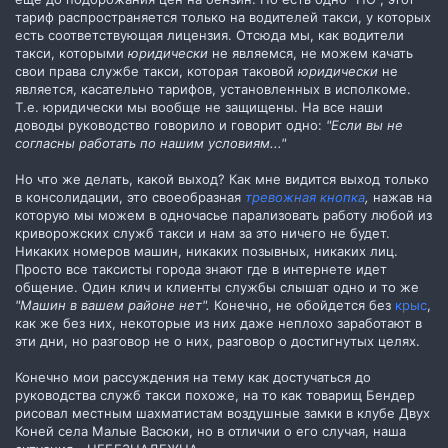
тариф распространяется только на водителей такси, у которых
есть соответствующая лицензия. Отсюда мы, как водители
такси, которыми
юридически
не являемся, не можем качать
свои права службе такси, которая таковой
юридически
не
является, касательно тарифов, установленных в исполкоме.
Т.е. юридически мы вообще не защищены. На все наши
доводы руководство говорило и говорит одно:
"Если вы не
согласны работать по нашим условиям..."
Но что же делать, какой выход? Как мне видится выход только
в консолидации, это своеобразная
тревожная кнопка
,
нажав на
которую мы можем в одночасье парализовать работу любой из
криворожских служб такси и нам за это ничего не будет.
Никаких номеров машин, никаких позывных, никаких лиц.
Просто все таксисты города знают где в интернете идет
общение. Один клич и клиенты службы слышат одно и то же
"Машин в вашем районе нет".
Конечно, не обойдется без
крыс
,
как же без них, некоторые из них даже неплохо заработают в
эти дни, но разговор не о них, разговор о достигнутых целях.
Конечно мои рассуждения на тему как достучаться до
руководства служб такси похоже, на то как товарищ Бендер
рисовал местным шахматистам воздушные замки в клубе Двух
Коней села Малые Васюки, но в отличии о его случая, наша