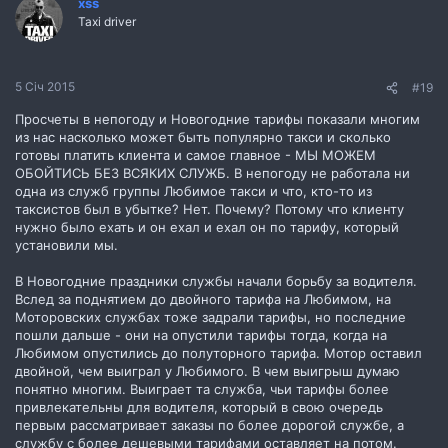
xss
Taxi driver
5 Січ 2015
#19
Просчеты в непогоду и Новогодние тарифы показали многим
из нас насколько может быть популярно такси и сколько
готовы платить клиента и самое главное - МЫ МОЖЕМ
ОБОЙТИСЬ БЕЗ ВСЯКИХ СЛУЖБ. В непогоду не работала ни
одна из служб группы Любимое такси и что, кто-то из
таксистов был в убытке? Нет. Почему? Потому что клиенту
нужно было ехать и он ехал и ехал он по тарифу, который
установили мы.
В Новогодние праздники службы начали борьбу за водителя.
Вслед за поднятием до двойного тарифа на Любимом, на
Моторовских службах тоже задрали тарифы, но последние
пошли дальше - они на опустили тарифы тогда, когда на
Любимом опустились до полуторного тарифа. Мотор оставил
двойной, чем выиграл у Любимого. В чем выигрыш думаю
понятно многим. Выиграет та служба, чьи тарифы более
привлекательны для водителя, который в свою очередь
первым рассматривает заказы по более дорогой службе, а
службу с более дешевыми тарифами оставляет на потом.