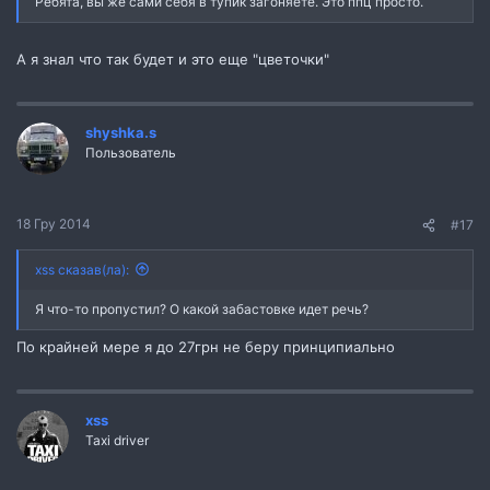
Ребята, вы же сами себя в тупик загоняете. Это ппц просто.
А я знал что так будет и это еще "цветочки"
shyshka.s
Пользователь
18 Гру 2014
#17
xss сказав(ла):
Я что-то пропустил? О какой забастовке идет речь?
По крайней мере я до 27грн не беру принципиально
xss
Taxi driver