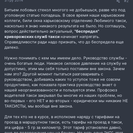
3 Гру 2014
#2
Битьем лобовых стекол многого не добьешься, разве что под
уголовную статью попадешь. В свое время наши харьковские
коллеги, били окна харьковскому отделению Любимого такси,
насколько я знаю никакого результата не было. Но соглашусь,
вопрос действительно актуальный,
"беспредел"
криворожских служб такси
начинает напрягать.
Справедливости ради надо признать, что до беспредела еще
далеко.
Нужно понимать с кем мы имеем дело. Руководство службы -
очень богатые люди. Никакое силовое давление на службу не
допустимо, этим мы себя только поставим вне закона. Зачем
нам это? Другой момент пытаться разговаривать с
руководством, добиваясь каких то уступок тоже не совсем
продуктивно, как показала практика руководство знает о
нашей неорганизованности и пользуется этим. Профсоюз
водителей такси закрывал бы многие из наших проблем, но
во-первых - его НЕТ и во-вторых - юридически мы никакие НЕ
ТАКСИСТЫ, мы вообще вне закона.
Для тех кто не в курсе, в исполкоме наряду с тарифами на
проезд в маршрутном такси, есть тарифы на проезд в такси,
эта цифра - 5 гр за километр. Этот тариф установлен давно,
еще до подорожания цен на бензин. Но есть одно "НО", этот