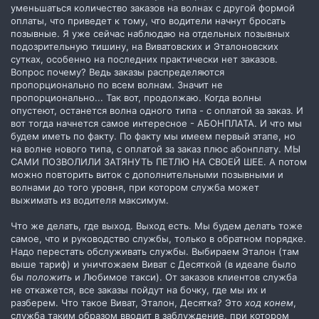
уменьшаться количество заказов на волнах с другой формой
оплаты, что приведет к тому, что водители начнут бросать
позывные. Я уже сейчас наблюдаю на отдельных позывных
подозрительную тишину, на Виватовских и Эталоновских
сутках, особенно на последних практически нет заказов.
Вопрос почему? Ведь заказы распределяются
пропорционально по всем волнам. Значит не
пропорционально... Так вот, продолжаю. Когда волны
опустеют, останется волна одного типа - с оплатой за заказ. И
вот тогда начнется самое интересное - АБОНПЛАТА. И что мы
будем иметь по факту. По факту мы имеем первый этапе, но
на волне нового типа, с оплатой за заказ плюс абонплату. МЫ
САМИ ПОЗВОЛИЛИ ЗАТЯНУТЬ ПЕТЛЮ НА СВОЕЙ ШЕЕ. А потом
можно повторить виток с дополнительными позывными и
волнами до того уровня, при котором служба может
выжимать из водителя максимум.
Что же делать, где выход. Выход есть. Мы будем делать тоже
самое, что и руководство службы, только в обратном порядке.
Надо перестать обслуживать службы. Выбираем Эталон (там
выше тариф) и уничтожаем Виват с Десяткой (в идеале было
бы
положить
и Любимое такси). От заказов клиентов служба
не откажется, все заказы пойдут на бочку, где мы их и
разберем. Что такое Виват, Эталон, Десятка? Это
ход конем
,
служба таким образом вводит в заблуждение, при котором