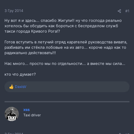
н
н
3 Гру 2014
#1
я
Ну вот я и здесь... спасибо Жигули!! ну что господа реально
хотелось бы обсудить как бороться с беспределом служб
такси города Кривого Рога!?
Готов вступить в летучий отряд карателей руководства вивата,
разбивать им стёкла лобовые на их авто... короче надо как то
радикально действовать!!!
Нас много... просто мы по отдельности... а вместе мы сила...
кто что думает?
DaxisV
Р
е
а
к
ц
xss
і
Taxi driver
ї
: