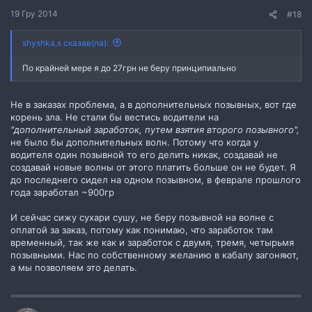
19 Гру 2014
#18
shyshka.s сказав(ла):
По крайней мере я до 27грн не беру принципиально
Не в заказах проблема, а в дополнительных позывных, вот где
корень зла. Не стали бы вестись водители на
"дополнительный заработок, путем взятия второго позывного",
не было бы дополнительных волн. Потому что когда у
водителя один позывной то его делить никак, создавай не
создавай новые волны от этого платить больше он не будет. Я
до последнего сидел на одном позывном, в феврале прошлого
года заработал ~900гр
И сейчас сижу сухари сушу, не беру позывной на волне с
оплатой за заказ, потому как понимаю, что заработок там
временный, так же как и заработок с двумя, тремя, четырьмя
позывными. Нас по собственному желанию в кабалу загоняют,
а мы позволяем это делать.