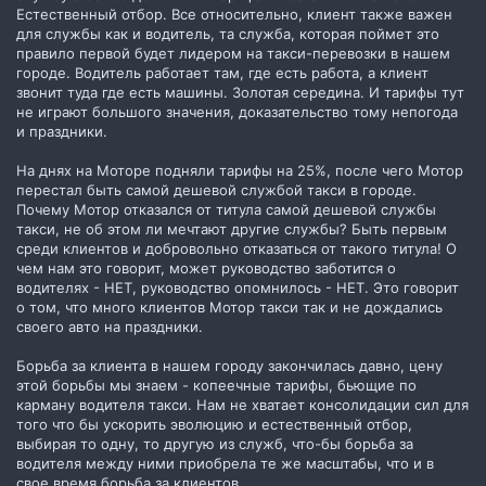
Естественный отбор. Все относительно, клиент также важен
для службы как и водитель, та служба, которая поймет это
правило первой будет лидером на такси-перевозки в нашем
городе. Водитель работает там, где есть работа, а клиент
звонит туда где есть машины. Золотая середина. И тарифы тут
не играют большого значения, доказательство тому непогода
и праздники.
На днях на Моторе подняли тарифы на 25%, после чего Мотор
перестал быть самой дешевой службой такси в городе.
Почему Мотор отказался от титула самой дешевой службы
такси, не об этом ли мечтают другие службы? Быть первым
среди клиентов и добровольно отказаться от такого титула! О
чем нам это говорит, может руководство заботится о
водителях - НЕТ, руководство опомнилось - НЕТ. Это говорит
о том, что много клиентов Мотор такси так и не дождались
своего авто на праздники.
Борьба за клиента в нашем городу закончилась давно, цену
этой борьбы мы знаем - копеечные тарифы, бьющие по
карману водителя такси. Нам не хватает консолидации сил для
того что бы ускорить эволюцию и естественный отбор,
выбирая то одну, то другую из служб, что-бы борьба за
водителя между ними приобрела те же масштабы, что и в
свое время борьба за клиентов.