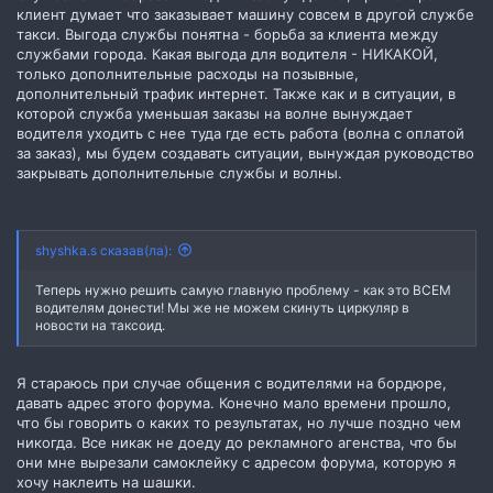
клиент думает что заказывает машину совсем в другой службе
такси. Выгода службы понятна - борьба за клиента между
службами города. Какая выгода для водителя - НИКАКОЙ,
только дополнительные расходы на позывные,
дополнительный трафик интернет. Также как и в ситуации, в
которой служба уменьшая заказы на волне вынуждает
водителя уходить с нее туда где есть работа (волна с оплатой
за заказ), мы будем создавать ситуации, вынуждая руководство
закрывать дополнительные службы и волны.
shyshka.s сказав(ла):
Теперь нужно решить самую главную проблему - как это ВСЕМ
водителям донести! Мы же не можем скинуть циркуляр в
новости на таксоид.
Я стараюсь при случае общения с водителями на бордюре,
давать адрес этого форума. Конечно мало времени прошло,
что бы говорить о каких то результатах, но лучше поздно чем
никогда. Все никак не доеду до рекламного агенства, что бы
они мне вырезали самоклейку с адресом форума, которую я
хочу наклеить на шашки.