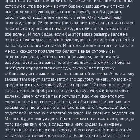
просто не только нам водителям такси, но и нашим коллегам,
который с утра до ночи крутят баранку маршрутных такси. А
что же делает руководство наших служб, что бы сделать
работу своих водителей немного легче. Они кидают нам
подачку, в виде 75 копееек (повышение тарифа) , но что самое
плохое это то, что они начали кидать один и тот же заказ на
все волны. И пол беды, если бы этот заказ разыгрывался на
волнах с очередью, но наше руководство решило кинуть его и
на волну с оплатой за заказ. И что мы имеем в итоге, а в итоге
у нас у каждого появляется баласт в виде суточных и
недельных волн, которые мы оплачиваем, но не имеем
возможности взять заказ по этим волнам, потому что пока на
них будет определятся очередь, заказ уйдет первому
отбившемуся на заказ на волне с оплатой за заказ. А поскольку
заказы там берут автозахватом (по другому никак), то можно
предположить, что заказ уйдет в первые 1-2 секунды, еще до
того, как вы попробуете его взять на суточных и недельных
волнах. Зачем служба так поступает. Как мне кажется это
сделано прежде всего для того, что бы создать иллюзию что
заказы есть, во вторых это начало плавного
"перевода"
всех
водителей на волну с оплатой за заказ. Не спешите радоваться.
Мы все будем вынуждены брать заказы на автозахвате, еще до
того как увидим его, в следствии чего будем вынуждены
возить клиентов из жопы в жопу, без возможности отказаться
от заказа, не теряя кровные 3 гр. Если кто-то считает что он