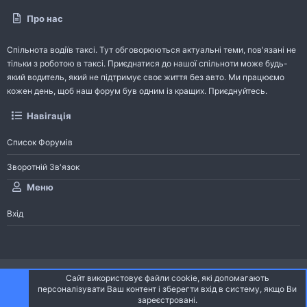
Про нас
Спільнота водіїв таксі. Тут обговорюються актуальні теми, пов'язані не
тільки з роботою в таксі. Приєднатися до нашої спільноти може будь-
який водитель, який не підтримує своє життя без авто. Ми працюємо
кожен день, щоб наш форум був одним із кращих. Приєднуйтесь.
Навігація
Список Форумів
Зворотній Зв'язок
Меню
Вхід
®
Community platform by XenForo
© 2010-2026 XenForo Ltd.
Сайт використовує файли cookie, які допомагають
Community platform by XenForo © 2010-2022 XenForo Ltd. | dev:
Pages
персоналізувати Ваш контент і зберегти вхід в систему, якщо Ви
зареєстровані.