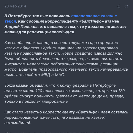
н
23 Чер 2014
#1
н
я
В Петербурге так и не появилось
православное казачье
такси
. Как сообщил корреспонденту «БалтИнфо» атаман
Андрей Поляков, это связано с тем, что у казаков не хватает
машин для реализации своей идеи.
Как сообщалось ранее, в январе текущего года городское
казачье общество «Ирбис» официально зарегистрировало
казачье православное такси. Новое средство извоза должно
было обеспечить безопасность граждан, а также вытеснить
мигрантов, нелегально работающих таксистами у станций
метро. Водители православного казачьего такси намеревались
помогать в работе МВД и МЧС.
Тогда казаки обещали, что к концу февраля в Петербурге
появится около 120 православных извозчиков, которые за 120
рублей смогут подкинуть граждан от метро до дома, правда,
только в пределах микрорайона.
Как стало известно корреспонденту «БалтИнфо» идея осталась
нереализованной из-за того, что казакам не хватает
автомобилей.