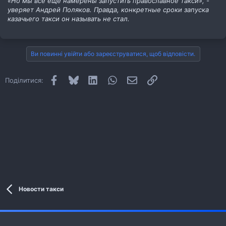
«Но мы все еще намерены запустить православное такси», -
уверяет Андрей Поляков. Правда, конкретные сроки запуска
казачьего такси он называть не стал.
Ви повинні увійти або зареєструватися, щоб відповісти.
Facebook
Bluesky
LinkedIn
WhatsApp
E-mail
Посилання
Поділитися:
Новости такси