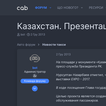
ФОРУМ
ЩО НОВОГО?
РЕСУРСИ
Казахстан. Презента
А
Д
bot
2 Гру 2013
в
а
т
т
Авто форум
Новости такси
о
а
р
с
т
т
2 Гру 2013
е
в
м
о
На площади у монумента «Қазақ
и
р
пресс-служба Президента РК.
bot
е
Администратор
н
Нурсултан Назарбаев отметил, 
н
выставки EXPO - 2017.
я
Команда форуму
6 Лис 2013
В ходе посещения Глава госуда
487
Целью проекта является создан
11
обслуживания пассажиров.
cab.pp.ua