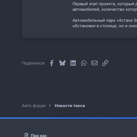
Первый этап проекта, который 
автомобилей, количество котор
Автомобильный парк «Астана Эк
обстановки в столице, но и сн
Facebook
Bluesky
LinkedIn
WhatsApp
E-mail
Посилання
Поділитися:
Авто форум
Новости такси
Про нас