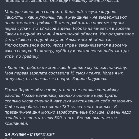
перевели в таксисты. Она водит машину бизнес-класса.
Молодая женщина говорит о большой текучке кадров.
Таксисты - как мужчины, так и женщины - не выдерживают
напряженного графика. Тяжело работать в режиме «сутки
через сутки», по 12 часов в день. Работа начинается в восемь
Такси на одной из улиц Алматинской области. Иллюстративное
фото.xТакси на одной из улиц Алматинской области.
Иллюстративное фото. часов утра и заканчивается в восемь
часов вечера. В пятницу, субботу и воскресенье работают до
утра, по графику.
- Конечно, работа не женская. Я сильно мучилась поначалу.
Моя первая зарплата составила 15 тысяч тенге. Когда я их
получила, я заплакала, - говорит Зарина Кадякова.
Потом Зарине объяснили, что она не поняла специфику
работы. Позже научилась, сколько бензина надо брать,
сколько часов сменной нагрузки максимально себе позволить.
Сейчас зарабатывает около 130 тысяч тенге в месяц. В
праздничные дни можно заработать еще больше. В день надо
заработать шесть тысяч 500 тенге. Бензин выделяется
компанией.
ЗА РУЛЕМ – С ПЯТИ ЛЕТ