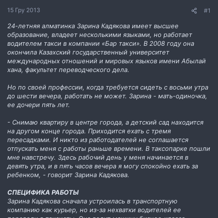
н
15 Гру 2013
#1
н
я
24-летняя алматинка Зарина Кадякова имеет высшее
образование, владеет несколькими языками, но работает
водителем такси в компании «Бар такси». В 2008 году она
окончила Казахский государственный университет
международных отношений и мировых языков имени Абылай
хана, факультет переводческого дела.
Но по своей профессии, когда требуется сидеть с восьми утра
до шести вечера, работать не может. Зарина - мать-одиночка,
ее дочери пять лет.
- Снимаю квартиру в центре города, а детский сад находится
на другом конце города. Приходится ехать с тремя
пересадками. И никто из работодателей не соглашается
отпускать меня с работы раньше времени. В таксопарке пошли
мне навстречу. Здесь рабочий день у меня начинается в
девять утра, и в пять часов вечера я могу спокойно ехать за
ребенком, - говорит Зарина Кадякова.
СПЕЦИФИКА РАБОТЫ
Зарина Кадякова сначала устроилась в транспортную
компанию как курьер, но из-за нехватки водителей ее