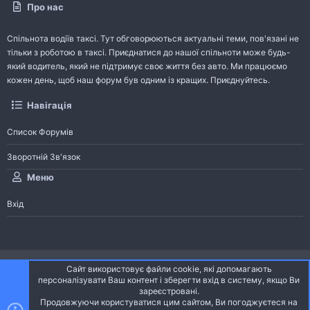
Про нас
Спільнота водіїв таксі. Тут обговорюються актуальні теми, пов'язані не
тільки з роботою в таксі. Приєднатися до нашої спільноти може будь-
який водитель, який не підтримує своє життя без авто. Ми працюємо
кожен день, щоб наш форум був одним із кращих. Приєднуйтесь.
Навігація
Список Форумів
Зворотній Зв'язок
Меню
Вхід
®
Community platform by XenForo
© 2010-2026 XenForo Ltd.
Сайт використовує файли cookie, які допомагають
Community platform by XenForo © 2010-2022 XenForo Ltd. | dev:
Pages
персоналізувати Ваш контент і зберегти вхід в систему, якщо Ви
зареєстровані.
Продовжуючи користуватися цим сайтом, Ви погоджуєтеся на
Ніч
Українська (UA)