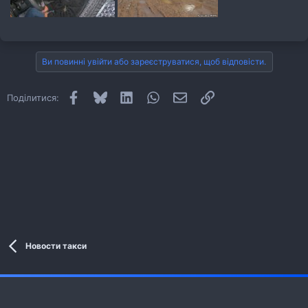
Ви повинні увійти або зареєструватися, щоб відповісти.
Facebook
Bluesky
LinkedIn
WhatsApp
E-mail
Посилання
Поділитися:
Новости такси