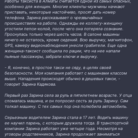
Работы таксиста в Алматы считается одной из самых опасных,
особенно для женщин. Многие клиенты-мужчины начнают
приставать, некоторые настойчиво, просят дать номер
телефона. Зарина рассказывает о чрезвычайных
происшествиях на работе. Однажды ее коллегу-женщину
угостили пепси-колой, после чего она потеряла сознание.
Проснулась только через шесть часов. В салоне машины
ничего не осталось, кроме сидений. Всю выручку, магнитофон,
GPS, камеру видеонаблюдения унесли грабители. Еще одна
женщина-таксист сообщила по рации, что на нее напали
пьяные пассажиры, забрали ключи и выручку.
- Я, конечно, в простое такси не сяду, в целях своей
безопасности. Моя компания работает с машинами классом
выше. Нападения происходят обычно в дешевых такси, -
говорит Зарина Кадякова.
Первый раз Зарина села за руль в пятилетнем возрасте. У отца
сломалась машина, и он попросил сесть за руль Зарину. Сам
толкал машину. С тех самых пор она полюбила автомобиль.
Серьезным водителем Зарина стала в 17 лет. Водить машину
ее научил парень, с которым дружила тогда. В транспортной
компании Зарина работает уже четыре года. Несмотря на
уговоры родственников, Зарина продолжает заниматься