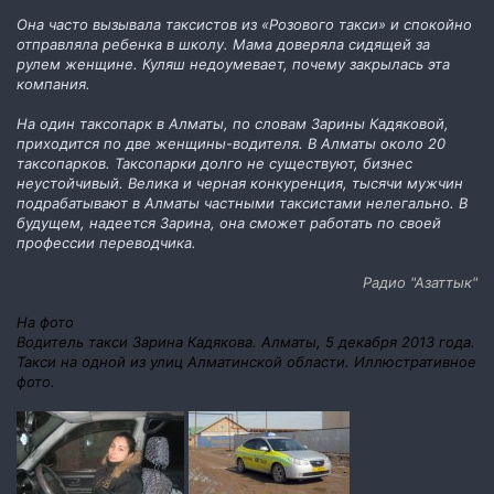
Она часто вызывала таксистов из «Розового такси» и спокойно
отправляла ребенка в школу. Мама доверяла сидящей за
рулем женщине. Куляш недоумевает, почему закрылась эта
компания.
На один таксопарк в Алматы, по словам Зарины Кадяковой,
приходится по две женщины-водителя. В Алматы около 20
таксопарков. Таксопарки долго не существуют, бизнес
неустойчивый. Велика и черная конкуренция, тысячи мужчин
подрабатывают в Алматы частными таксистами нелегально. В
будущем, надеется Зарина, она сможет работать по своей
профессии переводчика.
Радио "Азаттык"
На фото
Водитель такси Зарина Кадякова. Алматы, 5 декабря 2013 года.
Такси на одной из улиц Алматинской области. Иллюстративное
фото.