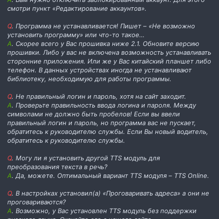
смотри пункт «Редактирование аккаунтов».
Q
. Программа не устанавливается! Пишет – «Не возможно
установить программу» или что-то такое…
А
. Скорее всего у Вас прошивка ниже 2.1. Обновите версию
прошивки. Либо у вас не включена возможность устанавливать
сторонние приложения. Или же у Вас китайский планшет либо
телефон. В данных устройствах иногда не устанавливают
библиотеку, необходимую для работы программы.
Q
. Не правильный логин и пароль, хотя на сайт заходит.
А
. Проверьте правильность ввода логина и пароля. Между
символами не должно быть пробелов! Если вы ввели
правильный логин и пароль, но программа вас не пускает,
обратитесь к руководителю службы. Если Вы новый водитель,
обратитесь к руководителю службы.
Q
. Могу ли я установить другой TTS модуль для
преобразования текста в речь?
А
. Да, можете. Оптимальный вариант TTS модуля – TTS Online.
Q
. В настройках установил(а) «Проговаривать адреса» а они не
проговариваются?
А
. Возможно, у Вас установлен TTS модуль без поддержки