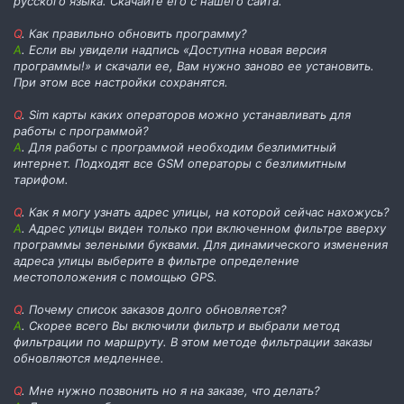
русского языка. Скачайте его с нашего сайта.
Q
. Как правильно обновить программу?
А
. Если вы увидели надпись «Доступна новая версия
программы!» и скачали ее, Вам нужно заново ее установить.
При этом все настройки сохранятся.
Q
. Sim карты каких операторов можно устанавливать для
работы с программой?
А
. Для работы с программой необходим безлимитный
интернет. Подходят все GSM операторы с безлимитным
тарифом.
Q
. Как я могу узнать адрес улицы, на которой сейчас нахожусь?
А
. Адрес улицы виден только при включенном фильтре вверху
программы зелеными буквами. Для динамического изменения
адреса улицы выберите в фильтре определение
местоположения с помощью GPS.
Q
. Почему список заказов долго обновляется?
А
. Скорее всего Вы включили фильтр и выбрали метод
фильтрации по маршруту. В этом методе фильтрации заказы
обновляются медленнее.
Q
. Мне нужно позвонить но я на заказе, что делать?