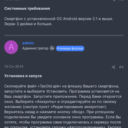
Системные требования
Смартфон с установленной ОС Android версии 2.1 и выше.
Экран 3 дюйма и больше.
admin
A
Администратор
Команда форуму
15 Січ 2014
#4
Установка и запуск
Скопируйте файл
«TaxOid.apk»
на флешку Вашего смартфона,
запустите и выберите
Установить.
Программа установится на
Ваш смартфон. Запустите приложение. Перед Вами откроется
окно. Выберите
«Аккаунты»
и отредактируйте их по своему
желанию (
смотри пункт «Редактирование аккаунтов»
).
Вернитесь назад и нажмите кнопку
«Вход»
. При успешном
подключении Вы увидите основное окно программы. Если Вы
хотите, чтобы программа сама подключалась к серверу после
ее открытия, установите галочку
«Автоподключение»
. Кнопка