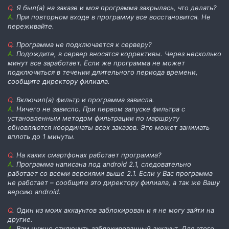
Q
. Я был(а) на заказе и моя программа закрылась, что делать?
А
. При повторном входе в программу все восстановится. Не
переживайте.
Q
. Программа не подключается к серверу?
А
. Подождите, в сервер вносятся коррективы. Через несколько
минут все заработает. Если же программа не может
подключиться в течении длительного периода времени,
сообщите директору филиала.
Q
. Включил(а) фильтр и программа зависла.
А
. Ничего не зависло. При первом запуске фильтра с
установленным методом фильтрации по маршруту
обновляются координаты всех заказов. Это может занимать
вплоть до 1 минуты.
Q
. На каких смартфонах работает программа?
А
. Программа написана под android 2.1, следовательно
работает со всеми версиями выше 2.1. Если у Вас программа
не работает – сообщите это директору филиала, а так же Вашу
версию android.
Q
. Один из моих аккаунтов заблокирован и я не могу зайти на
другие.
А
. Вам нужно отключить заблокированный аккаунт. Для этого