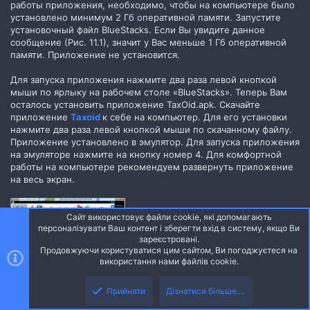
работы приложения, необходимо, чтобы на компьютере было
установлено минимум 2 Гб оперативной памяти. Запустите
установочный файл BlueStacks. Если Вы увидите данное
сообщение (Рис. 11.1), значит у Вас меньше 1 Гб оперативной
памяти. Приложение не установится.
Для запуска приложения нажмите два раза левой кнопкой
мыши по ярлыку на рабочем столе «BlueStacks». Теперь Вам
осталось установить приложение TaxOid.apk. Скачайте
приложение
Taxoid
к себе на компьютер. Для его установки
нажмите два раза левой кнопкой мыши по скачанному файлу.
Приложение установлено в эмулятор. Для запуска приложения
на эмуляторе нажмите на кнопку номер 4. Для комфортной
работы на компьютере рекомендуем развернуть приложение
на весь экран.
Сайт використовує файли cookie, які допомагають
персоналізувати Ваш контент і зберегти вхід в систему, якщо Ви
зареєстровані.
Продовжуючи користуватися цим сайтом, Ви погоджуєтеся на
використання нами файлів cookie.
Зверху
Знизу
Прийняти
Дізнатися більше....
Останній
1 з 2
Наступна