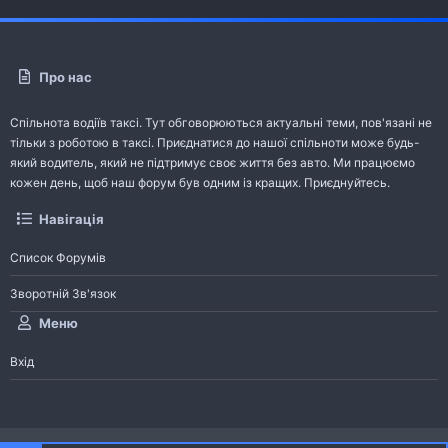
Про нас
Спільнота водіїв таксі. Тут обговорюються актуальні теми, пов'язані не
тільки з роботою в таксі. Приєднатися до нашої спільноти може будь-
який водитель, який не підтримує своє життя без авто. Ми працюємо
кожен день, щоб наш форум був одним із кращих. Приєднуйтесь.
Навігація
Список Форумів
Зворотній Зв'язок
Меню
Вхід
®