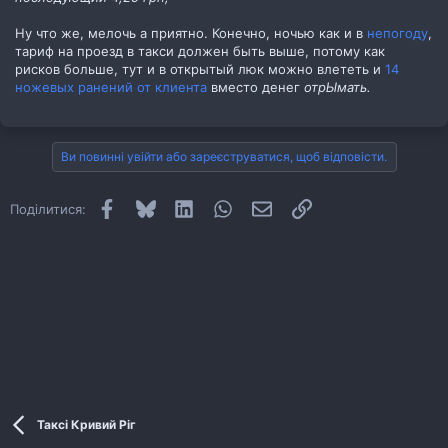
Ну что же, мелочь а приятно. Конечно, ночью как и в
непогоду
,
тариф на проезд в такси должен быть выше, потому как
рисков больше, тут и в открытый люк можно влететь и
14
ножевых ранений от клиента
вместо денег
отрЫмать.
Ви повинні увійти або зареєструватися, щоб відповісти.
Facebook
Bluesky
LinkedIn
WhatsApp
E-mail
Посилання
Поділитися:
Таксі Кривий Ріг