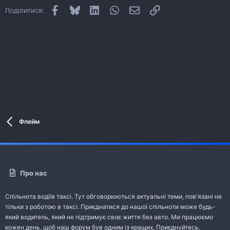
Facebook
Bluesky
LinkedIn
WhatsApp
E-mail
Посилання
Поділитися:
Флейм
Про нас
Спільнота водіїв таксі. Тут обговорюються актуальні теми, пов'язані не
тільки з роботою в таксі. Приєднатися до нашої спільноти може будь-
який водитель, який не підтримує своє життя без авто. Ми працюємо
кожен день, щоб наш форум був одним із кращих. Приєднуйтесь.