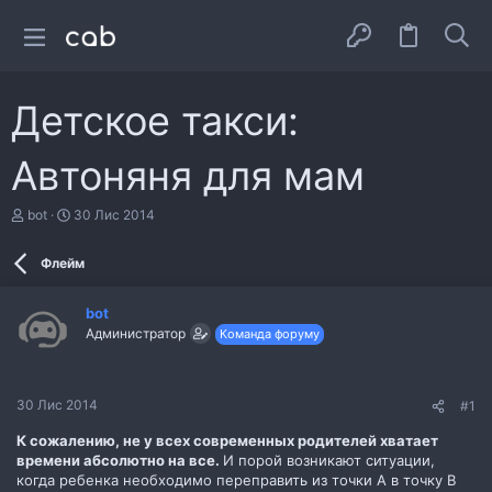
Детское такси:
Автоняня для мам
А
Д
bot
30 Лис 2014
в
а
т
т
Флейм
о
а
р
с
т
т
bot
е
в
Администратор
Команда форуму
м
о
и
р
е
н
30 Лис 2014
#1
н
я
К сожалению, не у всех современных родителей хватает
времени абсолютно на все.
И порой возникают ситуации,
когда ребенка необходимо переправить из точки А в точку В