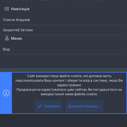
Навігація
Список Форумів
Зворотній Зв'язок
Меню
Вхід
®
Community platform by XenForo
© 2010-2026 XenForo Ltd.
Сайт використовує файли cookie, які допомагають
Community platform by XenForo © 2010-2022 XenForo Ltd. | dev:
Pages
персоналізувати Ваш контент і зберегти вхід в систему, якщо Ви
зареєстровані.
Продовжуючи користуватися цим сайтом, Ви погоджуєтеся на
Ніч
Українська (UA)
використання нами файлів cookie.
Зверху
Знизу
Зворотній зв'язок
Умови і правила
Політика конфіденційності
Прийняти
Дізнатися більше....
R
Дoпoмoга
S
S