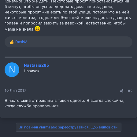
Конечно! Это же дети. Некоторые просят приостановиться на
5 минут, чтобы он успел доделать домашнее задание,
некоторые просят «не ехать по этой улице, потому что на ней
живет монстр», а однажды 9-летний мальчик достал двадцать
гривен и попросил заехать за девочкой, естественно, чтобы
мама не знала.
DaxisV
Р
е
а
к
ц
Nastasia285
N
і
Новичок
ї
:
10 Лип 2017
#2
Я часто сына отправляю в такси одного. Я всегда спокойна,
когда служба проверенная.
Ви повинні увійти або зареєструватися, щоб відповісти.